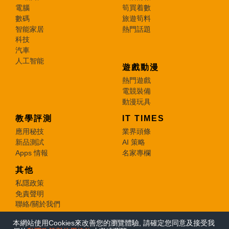
電腦
筍買着數
數碼
旅遊筍料
智能家居
熱門話題
科技
汽車
人工智能
遊戲動漫
熱門遊戲
電競裝備
動漫玩具
教學評測
IT TIMES
應用秘技
業界頭條
新品測試
AI 策略
Apps 情報
名家專欄
其他
私隱政策
免責聲明
聯絡/關於我們
本網站使用Cookies來改善您的瀏覽體驗, 請確定您同意及接受我
© 2026 e-zone. All Rights Reserved.