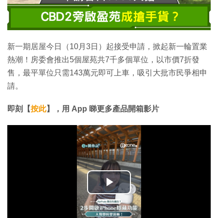
新一期居屋今日（10月3日）起接受申請，掀起新一輪置業
熱潮！房委會推出5個屋苑共7千多個單位，以市價7折發
售，最平單位只需143萬元即可上車，吸引大批市民爭相申
請。
即刻【
按此
】，用
App
睇更多產品開箱影片
播
放