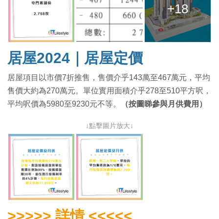
+18
居屋2024｜居屋定價
居屋項目以市價7折推售，售價介乎143萬至467萬元，平均
售價大約為270萬元。單位實用面積介乎278至510平方呎，
平均呎價為5980至9230元不等。
（按圖睇參與月供費用）
↓點擊圖片放大↓
>>>>> 詳情 <<<<<