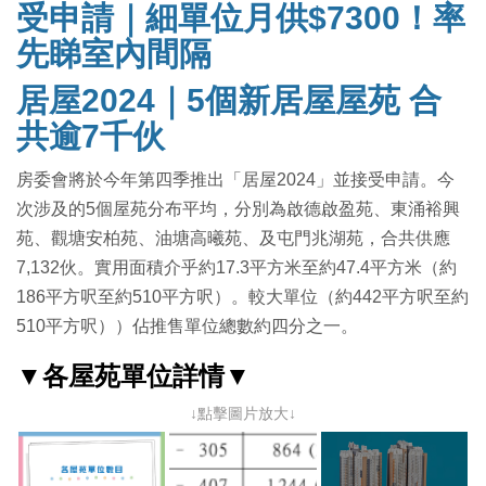
受申請｜細單位月供$7300！率
先睇室內間隔
居屋2024｜
5個新居屋屋苑 合
共逾7千伙
房委會將於今年第四季推出「居屋2024」並接受申請。今
次涉及的5個屋苑分布平均，分別為啟德啟盈苑、東涌裕興
苑、觀塘安柏苑、油塘高曦苑、及屯門兆湖苑，合共供應
7,132伙。實用面積介乎約17.3平方米至約47.4平方米（約
186平方呎至約510平方呎）。較大單位（約442平方呎至約
510平方呎））佔推售單位總數約四分之一。
▼各屋苑單位詳情▼
↓點擊圖片放大↓