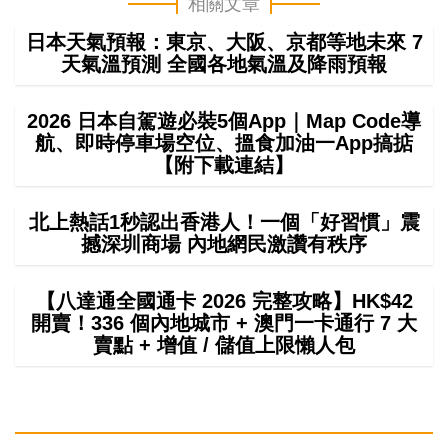
相關文章
日本天氣預報：東京、大阪、京都等地未來 7
天氣溫預測 全國各地氣溫及降雨預報
2026 日本自駕遊必裝5個App｜Map Code導
航、即時停車場空位、搵食加油一App搞掂
【附下載連結】
北上熱話1秒認出香港人！一個「好習慣」震
撼深圳商場 內地網民激讚有秩序
【八達通全國通卡 2026 完整攻略】HK$42
開賣！336 個內地城市 + 澳門一卡通行 7 大
賣點 + 增值 / 儲值上限懶人包