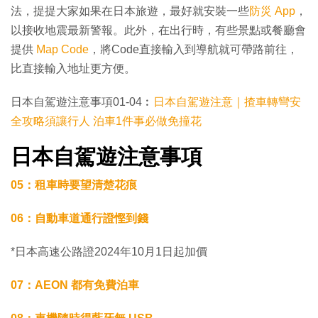
法，提提大家如果在日本旅遊，最好就安裝一些
防災 App
，
以接收地震最新警報。此外，在出行時，有些景點或餐廳會
提供
Map Code
，將Code直接輸入到導航就可帶路前往，
比直接輸入地址更方便。
日本自駕遊注意事項01-04︰
日本自駕遊注意｜揸車轉彎安
全攻略須讓行人 泊車1件事必做免撞花
日本自駕遊注意事項
05：租車時要望清楚花痕
06：自動車道通行證慳到錢
*日本高速公路證2024年10月1日起加價
07：AEON 都有免費泊車