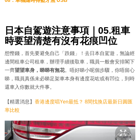
08：車機隨時得藍牙無 USB
日本自駕遊注意事項｜
05.租車
時要望清楚有沒有花痕凹位
想慳錢，首先要避免自己「跌錢」！去日本自駕遊，無論經
邊間租車公司租車，辦理手續後取車，職員一般會安排閣下
一齊
望望車身，睇睇有無花
。唔好睇小呢個步驟，你唔留心
睇，職員真係未必睇足架車本身有邊度花咗或有凹位，到時
還車入你數就大件事。
【精選消息】
香港邊度唱Yen最抵？ 8間找換店最新日圓匯
率比較