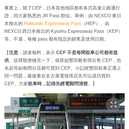
事實上，除了CEP，日本其他地區都有各式高速公路通行
證，同大家熟悉的 JR Pass 類似。舉例：由 NEXCO 東日
本推出的
Hokkaido Expressway Pass
（HEP）、由
NEXCO 西日本推出的 Kyushu Expressway Pass（KEP）
等。不過，每種 pass 都有指定的銷售及使用日期。
【
注意
：讀者報料，表示
CEP 不是每間租車公司都有提
供
。這裡順便補充一下，就算如豐田般有得出售 CEP，也
未必等如每間分店都可買到 CEP。小記經豐田租車正遇上
同一問題，最後要在名古屋電視塔店先可以成功買到
CEP。大家
租車時，記得先經電郵問清楚
。】