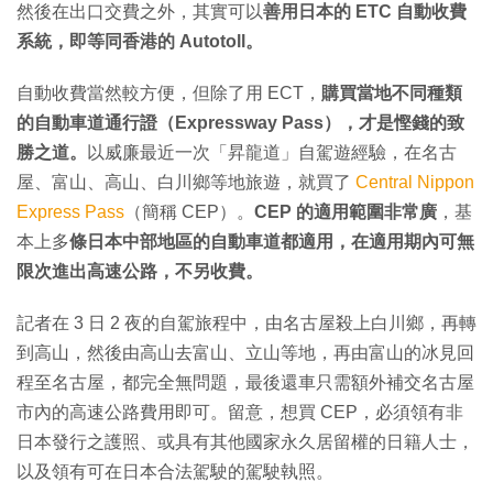
然後在出口交費之外，其實可以
善用日本的 ETC 自動收費
系統，即等同香港的 Autotoll。
自動收費當然較方便，但除了用 ECT，
購買當地不同種類
的自動車道通行證（Expressway Pass），才是慳錢的致
勝之道。
以威廉最近一次「昇龍道」自駕遊經驗，在名古
屋、富山、高山、白川鄉等地旅遊，就買了
Central Nippon
Express Pass
（簡稱 CEP）。
CEP 的適用範圍非常廣
，基
本上多
條日本中部地區的自動車道都適用，在適用期內可無
限次進出高速公路，不另收費。
記者在 3 日 2 夜的自駕旅程中，由名古屋殺上白川鄉，再轉
到高山，然後由高山去富山、立山等地，再由富山的冰見回
程至名古屋，都完全無問題，最後還車只需額外補交名古屋
市內的高速公路費用即可。留意，想買 CEP，必須領有非
日本發行之護照、或具有其他國家永久居留權的日籍人士，
以及領有可在日本合法駕駛的駕駛執照。