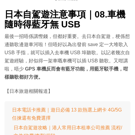
日本自駕遊注意事項｜
08.車機
隨時得藍牙無 USB
最後一招唔係講慳錢，但都好重要。去日本自駕遊，梗係想
邊聽歌邊遊車河啦！但唔好以為出發前 save 定一大堆歌入
USB 手指，就可以插入去車機 USB 埠聽歌。以記者幾次自
駕遊經驗，好似得一架車嘅車機可以插 USB 聽歌。又咁講
啦，唔少
GPS 車機反而會有藍牙功能，用藍牙駁手機，咁
樣聽歌都好方便。
【日本旅遊相關報道】
日本電話卡推薦｜遊日必備 13 款熱選上網卡 4G/5G
任揀還有免費選擇
日本自駕遊攻略｜港人常用日本租車公司推薦 流程/