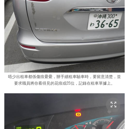
唔少出租車都係傷痕纍纍，辦手續租車驗車時，要留意清楚，並
要求職員將你看得見的花痕或凹位，記錄在租車單據上。