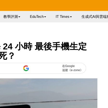
教學評測
EduTech
IT Times
生成式AI與雲端
死海 24 小時 最後手機生定
死？
在Google
追蹤《e-zone》