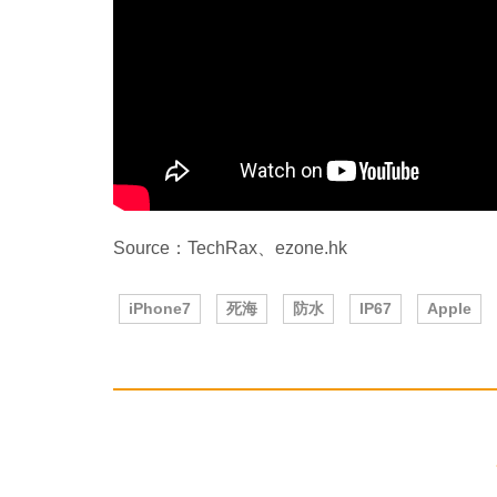
Source：TechRax、ezone.hk
iPhone7
死海
防水
IP67
Apple