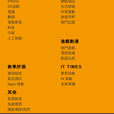
iPhone
網絡熱話
5G流動
生活情報
電腦
筍買着數
數碼
旅遊筍料
智能家居
熱門話題
科技
汽車
人工智能
遊戲動漫
熱門遊戲
電競裝備
動漫玩具
教學評測
IT TIMES
應用秘技
業界頭條
新品測試
AI 策略
Apps 情報
名家專欄
其他
私隱政策
免責聲明
聯絡/關於我們