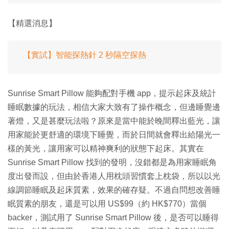
【精選消息】
【實試】智能探熱針 2 秒隔空探熱
Sunrise Smart Pillow 能夠配對手機 app，提示起床及統計
睡眠數據的玩法，相信大家大致有了操作概念，但邊睡覺邊
著燈，又是甚麼玩法啦？原來是當中能於晚間釋出藍光，讓
用家能於更舒適的環境下睡覺，而於日間就會釋出給陽光一
樣的黃光，讓用家可以精神爽利的狀態下起床。其實在
Sunrise Smart Pillow 找到的發明，沒錯都是為用家睡眠角
度出發而設，但由於香港人用枕頭習慣套上枕袋，所以以光
線調節睡眠及起床質素，效果的確存疑。不過自問想改善睡
眠質素的朋友，還是可以用 US$99（約 HK$770）當個
backer，測試用了 Sunrise Smart Pillow 後，是否可以睡得