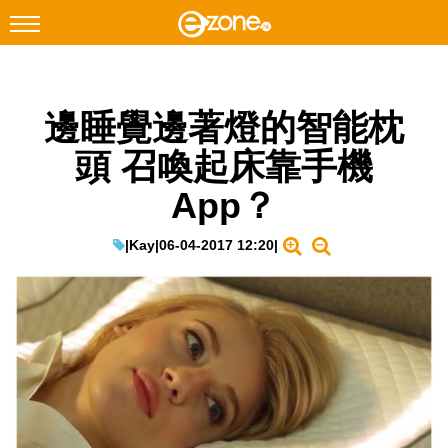
搜尋
邊睡覺邊著燈的智能枕
Facebook
Instagram
頭 召喚起床靠手機
科技焦點
App？
網絡生活
遊戲動漫
|
Kay
|
06-04-2017 12:20
|
教學評測
EduTech
IT Times
生成式AI與雲端應用
Enterprise Digital Transformation