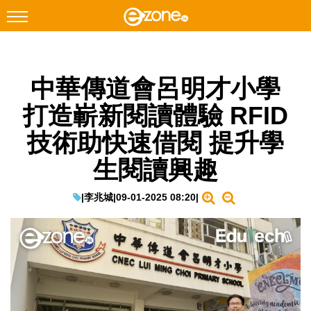
搜尋
中華傳道會呂明才小學
Facebook
Instagram
打造嶄新閱讀體驗 RFID
科技焦點
技術助快速借閱 提升學
網絡生活
生閱讀興趣
遊戲動漫
教學評測
|
李兆城
|
09-01-2025 08:20
|
EduTech
IT Times
生成式AI與雲端應用
Enterprise Digital Transformation