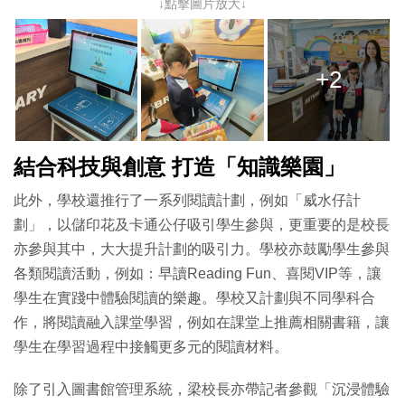
↓點擊圖片放大↓
+2
結合科技與創意 打造「知識樂園」
此外，學校還推行了一系列閱讀計劃，例如「威水仔計
劃」，以儲印花及卡通公仔吸引學生參與，更重要的是校長
亦參與其中，大大提升計劃的吸引力。學校亦鼓勵學生參與
各類閱讀活動，例如：早讀Reading Fun、喜閱VIP等，讓
學生在實踐中體驗閱讀的樂趣。學校又計劃與不同學科合
作，將閱讀融入課堂學習，例如在課堂上推薦相關書籍，讓
學生在學習過程中接觸更多元的閱讀材料。
除了引入圖書館管理系統，梁校長亦帶記者參觀「沉浸體驗