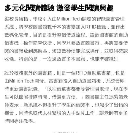
多元化閱讀體驗 激發學生閱讀興趣
梁校長續指，學校引入由Million Tech開發的智能圖書管理
系統，將學校圖書館數千本的書籍加入RFID標籤，並作出
數碼化管理，目的是提升整個借還流程。設於圖書館的自助
借書機，操作簡單快捷，同學只要放置圖書證，再將需要借
閱的書籍放到感應區，短短數秒便能完成操作，並取得確認
收條。特別的是，一次過放置多本書籍，也能準確識別。
設於校務處外的還書箱，則是一個RFID自助還書箱，也是
由Million Tech開發。當書籍投入自助還書箱後，系統會即
時更新還書記錄。「以往借還書都要等管理員處理，現在學
生可以節省排隊時間，借還更方便。」圖書館主任馮紫媚老
師表示，新系統不但提升了學生的借閱率，也減少了出錯的
機會，同時也取代以往繁瑣的人手點算工作，讓老師有更多
時間專注教學。