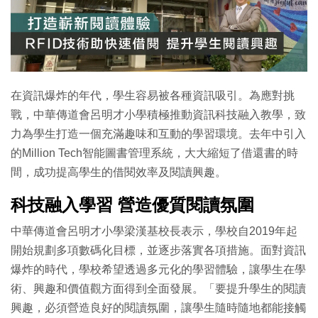
特集
在資訊爆炸的年代，學生容易被各種資訊吸引。為應對挑
戰，中華傳道會呂明才小學積極推動資訊科技融入教學，致
力為學生打造一個充滿趣味和互動的學習環境。去年中引入
的Million Tech智能圖書管理系統，大大縮短了借還書的時
間，成功提高學生的借閱效率及閱讀興趣。
科技融入學習 營造優質閱讀氛圍
中華傳道會呂明才小學梁漢基校長表示，學校自2019年起
開始規劃多項數碼化目標，並逐步落實各項措施。面對資訊
爆炸的時代，學校希望透過多元化的學習體驗，讓學生在學
術、興趣和價值觀方面得到全面發展。「要提升學生的閱讀
興趣，必須營造良好的閱讀氛圍，讓學生隨時隨地都能接觸