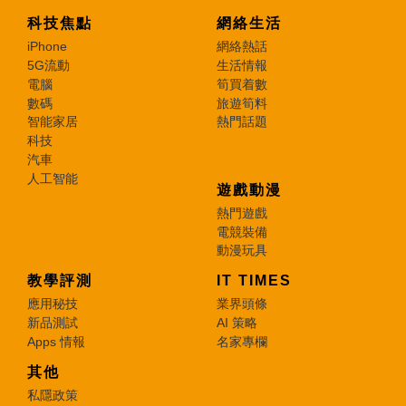
科技焦點
網絡生活
iPhone
網絡熱話
5G流動
生活情報
電腦
筍買着數
數碼
旅遊筍料
智能家居
熱門話題
科技
汽車
人工智能
遊戲動漫
熱門遊戲
電競裝備
動漫玩具
教學評測
IT TIMES
應用秘技
業界頭條
新品測試
AI 策略
Apps 情報
名家專欄
其他
私隱政策