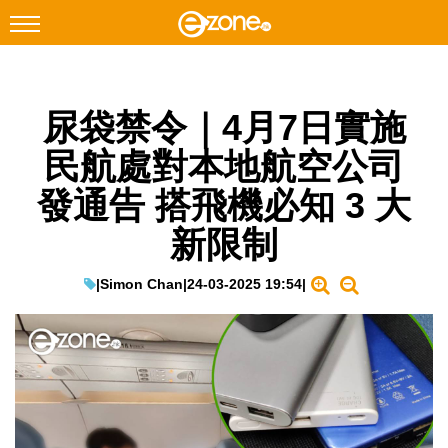
搜尋
尿袋禁令｜4月7日實施
Facebook
Instagram
民航處對本地航空公司
科技焦點
發通告 搭飛機必知 3 大
網絡生活
新限制
遊戲動漫
教學評測
|
Simon Chan
|
24-03-2025 19:54
|
EduTech
IT Times
生成式AI與雲端應用
Enterprise Digital Transformation