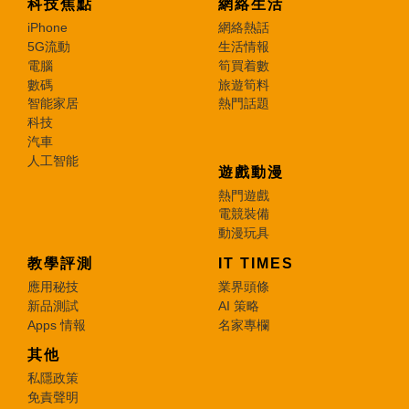
科技焦點
網絡生活
iPhone
網絡熱話
5G流動
生活情報
電腦
筍買着數
數碼
旅遊筍料
智能家居
熱門話題
科技
汽車
人工智能
遊戲動漫
熱門遊戲
電競裝備
動漫玩具
教學評測
IT TIMES
應用秘技
業界頭條
新品測試
AI 策略
Apps 情報
名家專欄
其他
私隱政策
免責聲明