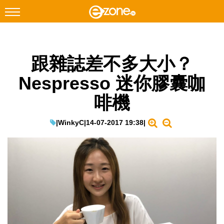
搜尋
跟雜誌差不多大小？
Facebook
Instagram
Nespresso 迷你膠囊咖
科技焦點
啡機
網絡生活
遊戲動漫
|
WinkyC
|
14-07-2017 19:38
|
教學評測
EduTech
IT Times
生成式AI與雲端應用
Enterprise Digital Transformation