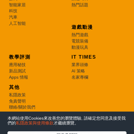
智能家居
熱門話題
科技
汽車
人工智能
遊戲動漫
熱門遊戲
電競裝備
動漫玩具
教學評測
IT TIMES
應用秘技
業界頭條
新品測試
AI 策略
Apps 情報
名家專欄
其他
私隱政策
免責聲明
聯絡/關於我們
本網站使用Cookies來改善您的瀏覽體驗, 請確定您同意及接受我
© 2026 e-zone. All Rights Reserved.
們的
私隱政策與使用條款
才繼續瀏覽。
在Google