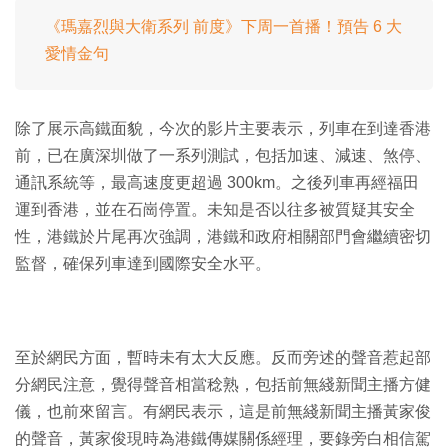
《瑪嘉烈與大衛系列 前度》下周一首播！預告 6 大
愛情金句
除了展示高鐵面貌，今次的影片主要表示，列車在到達香港
前，已在廣深圳做了一系列測試，包括加速、減速、煞停、
通訊系統等，最高速度更超過 300km。之後列車再經福田
運到香港，並在石崗停置。未知是否以往多被質疑其安全
性，港鐵於片尾再次強調，港鐵和政府相關部門會繼續密切
監督，確保列車達到國際安全水平。
至於網民方面，暫時未有太大反應。反而旁述的聲音惹起部
分網民注意，覺得聲音相當稔熟，包括前無綫新聞主播方健
儀，也前來留言。有網民表示，這是前無綫新聞主播黃家俊
的聲音，黃家俊現時為港鐵傳媒關係經理，要錄旁白相信駕