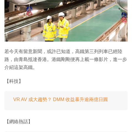
若今天有留意新聞，或許已知道，高鐵第三列列車已經陸
路，由青島抵達香港。港鐵剛剛便再上載一條影片，進一步
介紹這架高鐵。
【科技】
VR AV 成大趨勢？ DMM 收益暴升逾兩億日圓
【網絡熱話】