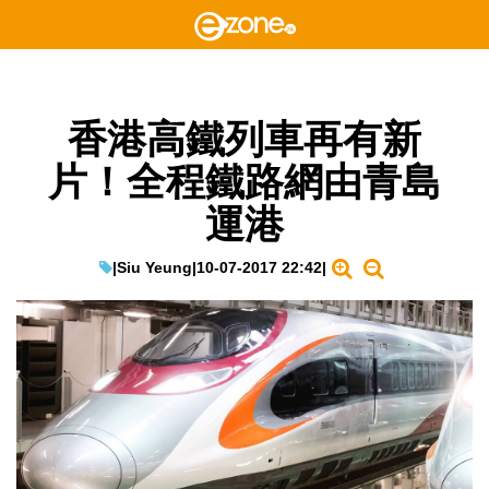
香港高鐵列車再有新
片！全程鐵路網由青島
運港
|
Siu Yeung
|
10-07-2017 22:42
|