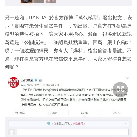
另一邊廂，BANDAI 於官方微博「萬代模型」發出帖文，表
示「實際並未發生偷盜事件」，指出圖片是官方在拆卸高達
模型的時候被拍下，讓大家不用擔心。然而，很多網民就認
爲這是「公關説法」，並認爲疑點重重。因爲，網上的確出
現了一個炫耀的網民，亦有人「爆料」指出偷盜者是誰。不
過，現在看來官方現在想儘快平息事件。大家又覺得真想如
何呢？