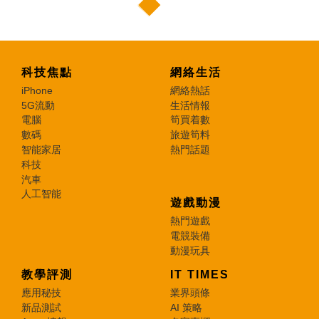
科技焦點
網絡生活
iPhone
網絡熱話
5G流動
生活情報
電腦
筍買着數
數碼
旅遊筍料
智能家居
熱門話題
科技
汽車
人工智能
遊戲動漫
熱門遊戲
電競裝備
動漫玩具
教學評測
IT TIMES
應用秘技
業界頭條
新品測試
AI 策略