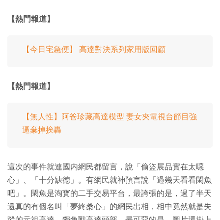
【熱門報道】
【今日宅急便】 高達對決系列家用版回顧
【熱門報道】
【無人性】阿爸珍藏高達模型 妻女夾電視台節目強
逼棄掉挨轟
這次的事件就連國内網民都留言，說「偷盜展品實在太噁
心」、「十分缺德」。有網民就神預言說「過幾天看看閑魚
吧」。閑魚是淘寳的二手交易平台，最誇張的是，過了半天
還真的有個名叫「夢終桑心」的網民出相，相中竟然就是失
蹤的元祖高達、獨角獸高達頭部。最可惡的是，圖片還掛上