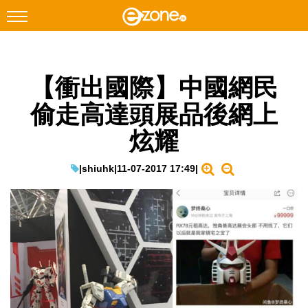
搜尋
【衝出國際】中國網民
Facebook
Instagram
偷走高達頭展品後網上
科技焦點
炫耀
網絡生活
遊戲動漫
|
shiuhk
|
11-07-2017 17:49
|
教學評測
EduTech
IT Times
生成式AI與雲端應用
Enterprise Digital Transformation