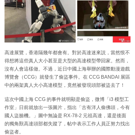
特集
高達展覽，香港隔幾年都會有。對於高達迷來説，當然恨不
得想將這些真人大小甚至是大型的高達模型帶回家。然而，
沒有人會這樣做。不過，近日中國上海舉辦的國際動漫遊戲
博覽會（CCG）就發生了偷盜事件。在 CCG BANDAI 展區
中的兩架真人大小高達模型，竟然被發現頭部被盜去了！
這次中國上海 CCG 的事件就明顯是偷盜，微博「i3 模型工
作室」日前就放出一張圖片，指出「古有洋人偷佛頭，今有
國人盜臉機。」圖中無論是 RX-78-2 元祖高達，還是後面
的獨角獸高達頭部都失蹤了，帖中表示工作人員正努力找出
偷盜者。