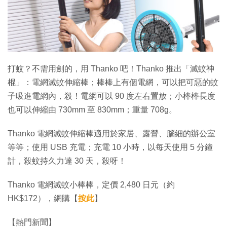
打蚊？不需用劍的，用 Thanko 吧！Thanko 推出「滅蚊神
棍」：電網滅蚊伸縮棒；棒棒上有個電網，可以把可惡的蚊
子吸進電網內，殺！電網可以 90 度左右置放；小棒棒長度
也可以伸縮由 730mm 至 830mm；重量 708g。
Thanko 電網滅蚊伸縮棒適用於家居、露營、腦細的辦公室
等等；使用 USB 充電；充電 10 小時，以每天使用 5 分鐘
計，殺蚊持久力達 30 天，殺呀！
Thanko 電網滅蚊小棒棒，定價 2,480 日元（約
HK$172），網購【
按此
】
【熱門新聞】