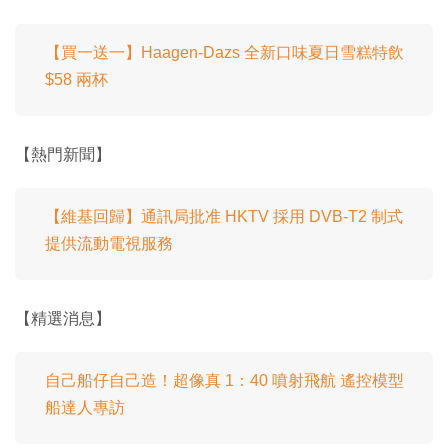
【買一送一】Haagen-Dazs 全新口味夏日雪糕特飲
$58 兩杯
【熱門新聞】
【維基回歸】通訊局批准 HKTV 採用 DVB-T2 制式
提供流動電視服務
【精選消息】
自己船仔自己造！超像真 1：40 噴射飛航 遙控模型
船達人專訪