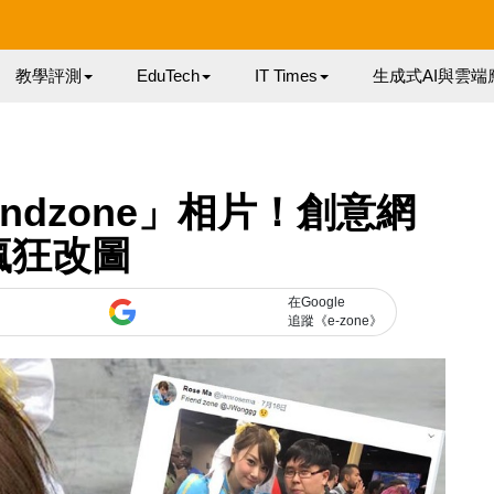
教學評測
EduTech
IT Times
生成式AI與雲端
ndzone」相片！創意網
瘋狂改圖
在Google
追蹤《e-zone》