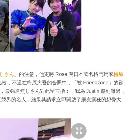
しさん
」的注意，他更將 Rose 與日本著名格鬥玩家
梅原
比較，不過在梅原大吾的合照中，「被 Friendzone」的卻
，最強名無しさん對此留言指：「我為 Justin 感到難過，
是電競界的名人，結果其請求立即開啟了網友瘋狂的想像大