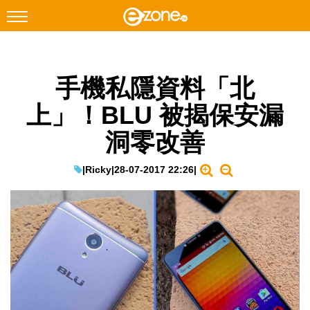
搜尋
手機私隱資料「北
Facebook
Instagram
上」！BLU 被揭保安漏
科技焦點
洞零改善
網絡生活
遊戲動漫
|
Ricky
|
28-07-2017 22:26
|
教學評測
EduTech
IT Times
生成式AI與雲端應用
Enterprise Digital Transformation