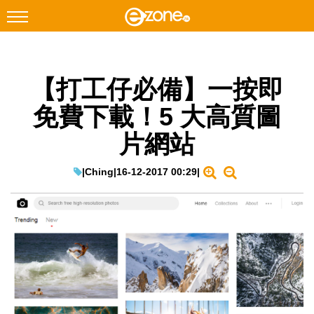
搜尋
【打工仔必備】一按即
Facebook
Instagram
免費下載！5 大高質圖
科技焦點
片網站
網絡生活
遊戲動漫
|
Ching
|
16-12-2017 00:29
|
教學評測
EduTech
IT Times
生成式AI與雲端應用
Enterprise Digital Transformation