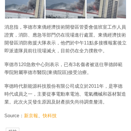
消息指，寧德市東僑經濟技術開發區管委會值班室工作人員
證實，消防、應急等部門仍在現場進行處置。東僑經濟技術
開發區消防救援大隊表示，他們於中午11點多接獲報案後立
即派遣隊員前往現場滅火，目前仍在全力撲救中。
寧德市120急救中心則表示，已有3名傷者被送往寧德師範
學院附屬寧德市醫院(東僑院區)接受治療。
寧德時代新能源科技股份有限公司成立於2011年，是寧德
時代成員之一，主要從事電動車電池、電氣機械和器材製造
業。此次火災發生原因及財產損失尚待調查釐清。
Source：
新京報
、
快科技