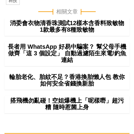
科技
相關文章
消委會衣物清香珠測試12樣本含香料致敏物
1款最多有8種致敏物
長者用 WhatsApp 好易中騙案？ 幫父母手機
做齊「這 3 個設定」 自動過濾陌生來電/釣魚
連結
輪胎老化、胎紋不足？香港換胎懶人包 教你
如何安全省錢換新胎
搭飛機勿亂碰！空姐爆機上「呢樣嘢」超污
糟 隨時惹菌上身