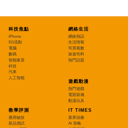
科技焦點
網絡生活
iPhone
網絡熱話
5G流動
生活情報
電腦
筍買着數
數碼
旅遊筍料
智能家居
熱門話題
科技
汽車
人工智能
遊戲動漫
熱門遊戲
電競裝備
動漫玩具
教學評測
IT TIMES
應用秘技
業界頭條
新品測試
AI 策略