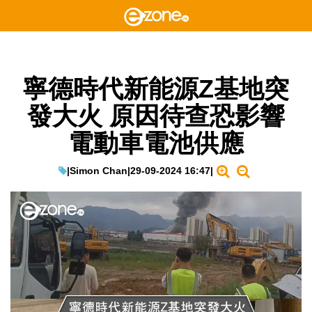
寧德時代新能源Z基地突
發大火 原因待查恐影響
電動車電池供應
|
Simon Chan
|
29-09-2024 16:47
|