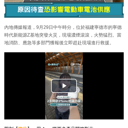
內地傳媒報道，9月29日中午時分，位於福建寧德市的寧德
時代新能源Z基地突發火災，現場濃煙滾滾，火勢猛烈。當
地消防、應急等多部門獲報後立即趕赴現場進行救援。
播
放
影