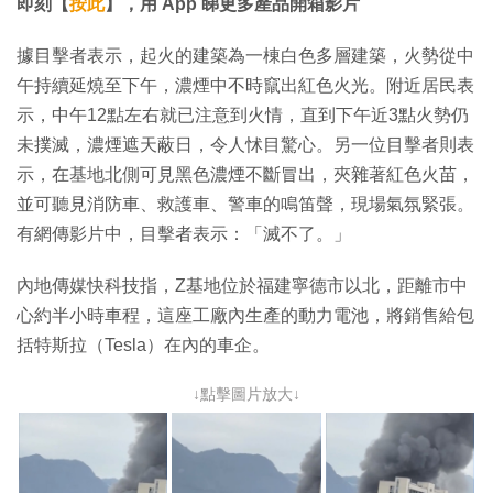
片
即刻【
按此
】，用 App 睇更多產品開箱影片
據目擊者表示，起火的建築為一棟白色多層建築，火勢從中
午持續延燒至下午，濃煙中不時竄出紅色火光。附近居民表
示，中午12點左右就已注意到火情，直到下午近3點火勢仍
未撲滅，濃煙遮天蔽日，令人怵目驚心。另一位目擊者則表
示，在基地北側可見黑色濃煙不斷冒出，夾雜著紅色火苗，
並可聽見消防車、救護車、警車的鳴笛聲，現場氣氛緊張。
有網傳影片中，目擊者表示：「滅不了。」
內地傳媒快科技指，Z基地位於福建寧德市以北，距離市中
心約半小時車程，這座工廠內生產的動力電池，將銷售給包
括特斯拉（Tesla）在內的車企。
↓點擊圖片放大↓