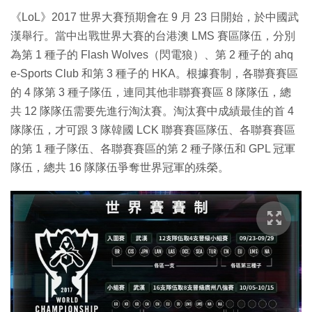
《LoL》2017 世界大賽預期會在 9 月 23 日開始，於中國武
漢舉行。當中出戰世界大賽的台港澳 LMS 賽區隊伍，分別
為第 1 種子的 Flash Wolves（閃電狼）、第 2 種子的 ahq
e-Sports Club 和第 3 種子的 HKA。根據賽制，各聯賽賽區
的 4 隊第 3 種子隊伍，連同其他非聯賽賽區 8 隊隊伍，總
共 12 隊隊伍需要先進行淘汰賽。淘汰賽中成績最佳的首 4
隊隊伍，才可跟 3 隊韓國 LCK 聯賽賽區隊伍、各聯賽賽區
的第 1 種子隊伍、各聯賽賽區的第 2 種子隊伍和 GPL 冠軍
隊伍，總共 16 隊隊伍爭奪世界冠軍的殊榮。