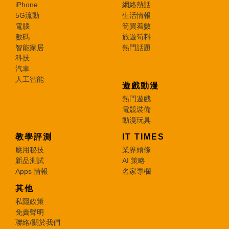
iPhone
網絡熱話
5G流動
生活情報
電腦
筍買着數
數碼
旅遊筍料
智能家居
熱門話題
科技
汽車
人工智能
遊戲動漫
熱門遊戲
電競裝備
動漫玩具
教學評測
IT TIMES
應用秘技
業界頭條
新品測試
AI 策略
Apps 情報
名家專欄
其他
私隱政策
免責聲明
聯絡/關於我們