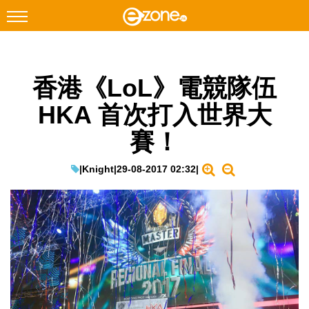
搜尋
香港《LoL》電競隊伍
Facebook
Instagram
HKA 首次打入世界大
科技焦點
賽！
網絡生活
遊戲動漫
|
Knight
|
29-08-2017 02:32
|
教學評測
EduTech
IT Times
生成式AI與雲端應用
Enterprise Digital Transformation