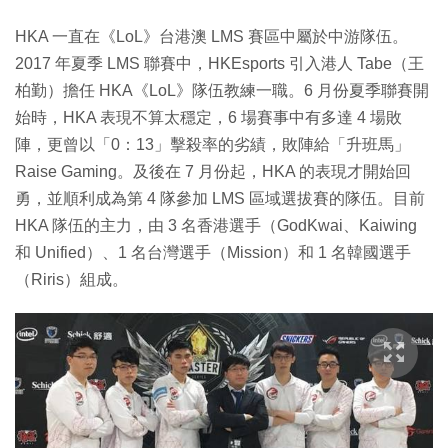
HKA 一直在《LoL》台港澳 LMS 賽區中屬於中游隊伍。
2017 年夏季 LMS 聯賽中，HKEsports 引入港人 Tabe（王
柏勤）擔任 HKA《LoL》隊伍教練一職。6 月份夏季聯賽開
始時，HKA 表現不算太穩定，6 場賽事中有多達 4 場敗
陣，更曾以「0：13」擊殺率的劣績，敗陣給「升班馬」
Raise Gaming。及後在 7 月份起，HKA 的表現才開始回
勇，並順利成為第 4 隊參加 LMS 區域選拔賽的隊伍。目前
HKA 隊伍的主力，由 3 名香港選手（GodKwai、Kaiwing
和 Unified）、1 名台灣選手（Mission）和 1 名韓國選手
（Riris）組成。