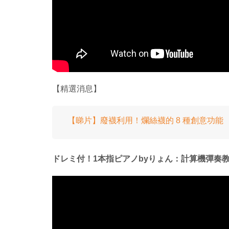
【精選消息】
【睇片】廢襪利用！爛絲襪的 8 種創意功能
ドレミ付！1本指ピアノbyりょん：計算機彈奏