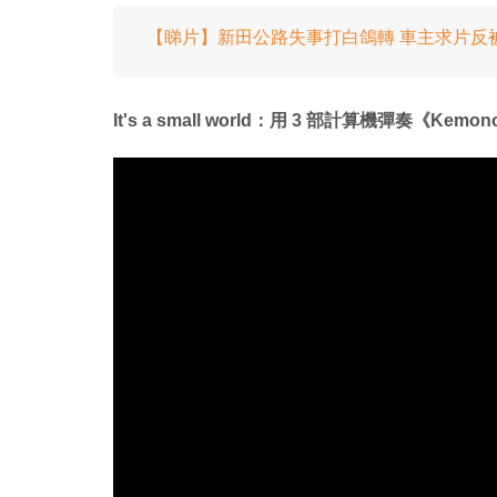
【睇片】新田公路失事打白鴿轉 車主求片反
It's a small world：用 3 部計算機彈奏《Kemo