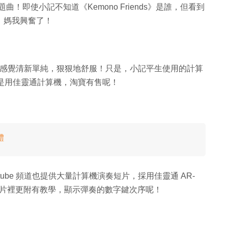
主題曲！即使小記不知道《Kemono Friends》是誰，但看到
，媽我興奮了！
吧！感覺清新單純，狠狠地舒服！只是，小記平生使用的計算
短片是用佳靈通計算機，淘寶有售呢！
體
ube 頻道也提供大量計算機演奏短片，採用佳靈通 AR-
，短片裡更附有教學，顯示彈奏的數字鍵次序呢！