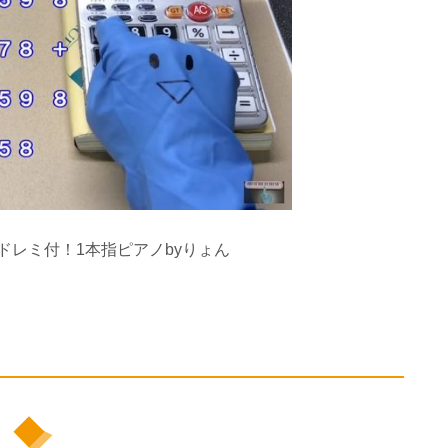
Youtube@ドレミ付！1本指ピアノbyりょん