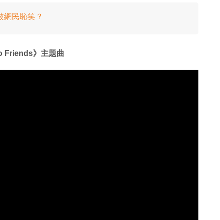
被網民恥笑？
no Friends》主題曲