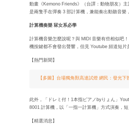
動畫《Kemono Friends》（台譯：動物朋友）
是兩隻手在彈奏 3 部計算機，兼能奏出動聽音樂
計算機奏樂 冧女系必學
計算機音樂怎麼說呢？與 MIDI 音樂有些相似
機按鍵都不會發出聲響，但見 Youtube 頻道
【熱門新聞】
【多圖】台場獨角獸高達試燈 網民：發光下
此外，「ドレミ付！1本指ピアノbyりょん」Yout
8001 計算機，以「一指一計算機」方式演奏
【精選消息】