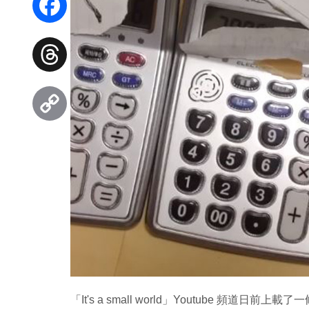
Facebook
Threads
Copy
Link
「It's a small world」Youtube 頻