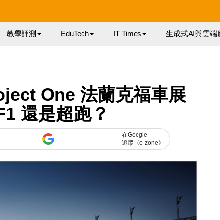
教學評測
EduTech
IT Times
生成式AI與雲端
roject One 法蘭克福車展
F1 還是超跑？
在Google
追蹤《e-zone》