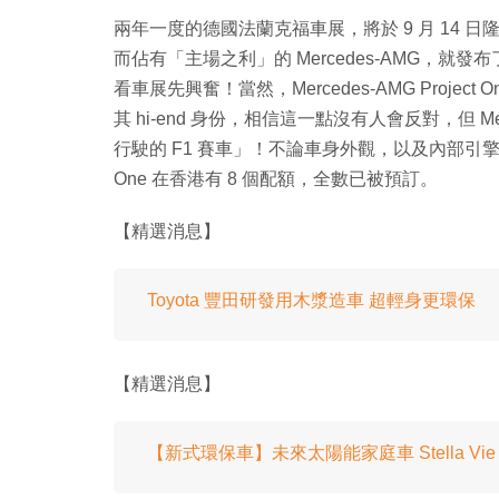
兩年一度的德國法蘭克福車展，將於 9 月 14 日
而佔有「主場之利」的 Mercedes-AMG，就發布
看車展先興奮！當然，Mercedes-AMG Project 
其 hi-end 身份，相信這一點沒有人會反對，但 Mer
行駛的 F1 賽車」！不論車身外觀，以及內部引擎
One 在香港有 8 個配額，全數已被預訂。
【精選消息】
Toyota 豐田研發用木漿造車 超輕身更環保
【精選消息】
【新式環保車】未來太陽能家庭車 Stella Vi