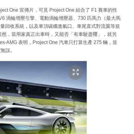
oject One 宣傳片，可見 Project One 結合了 F1 賽車的性
 V6 渦輪增壓引擎、電動渦輪增壓器、730 匹馬力（最大馬
同的動能量回收系統，以及車頂碳纖進氣口、車尾直式對流翼等規
然，當用家真正出車時，又能否「有車駛盡𢃇」，就另
MG 表明，Project One 汽車只打算生產 275 輛，並
買無誤。