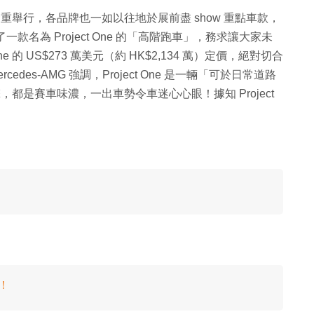
隆重舉行，各品牌也一如以往地於展前盡 show 重點車款，
了一款名為 Project One 的「高階跑車」，務求讓大家未
One 的 US$273 萬美元（約 HK$2,134 萬）定價，絕對切合
cedes-AMG 強調，Project One 是一輛「可於日常道路
，都是賽車味濃，一出車勢令車迷心心眼！據知 Project
e！