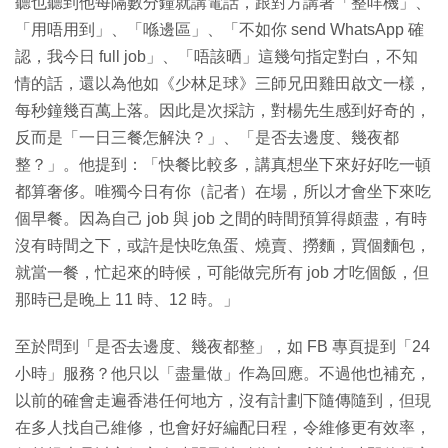
聽也聽到他每隔數分鐘就講電話，跟對方講著「整咩機」、
「用唔用到」、「喺邊區」、「不如你 send WhatsApp 確
認，我今日 full job」、「唔該晒」這幾句指定對白，不知
情的話，還以為他如《少林足球》三師兄田雞田啟文一樣，
每秒鐘幾百萬上落。因此是次採訪，對楊先生感到好奇的，
反而是「一日三餐怎解決？」、「是否去邊度、幾夜都
整？」。他提到：「快餐比較多，講真想坐下來好好吃一頓
都算奢侈。唯獨今日有你（記者）在場，所以才會坐下來吃
個早餐。因為自己 job 與 job 之間的時間預算得頗盡，有時
沒有時間之下，或許是快吃魚蛋、燒賣、撈麵，買個麵包，
就當一餐，忙起來的時候，可能做完所有 job 才吃個飯，但
那時已是晚上 11 時、12 時。」
至於問到「是否去邊度、幾夜都整」，如 FB 專頁提到「24
小時」服務？他只以「盡量做」作為回應。不過他也補充，
以前的確會走遍香港任何地方，沒有計劃下隨傳隨到，但現
在多人找自己維修，也會好好編配日程，令維修更有效率，