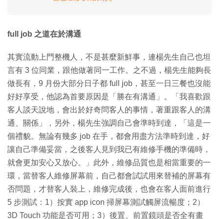
full job 之道在於溝通
其實流動上門整機人，不是甚麼新鮮事，連楊先生自己也坦
言有 3 位同業，跟他做著同一工作。之不過，楊先生能夠長
做長有，9 月份大部分日子都 full job，甚至一日三餐也沒能
好好享受，他認為首要原因是「勝在有溝通」。「我喜歡跟
客人談天說地，會出於好奇問客人的事情，著重跟客人的溝
通、關係」，另外，楊先生強調自己會準時到達，「這是一
個禮貌。無論有幾多 job 在手，都會用盡方法準時到達，好
讓自己準備妥當，之後客人見到我已有維修手機的準備時，
就會更加安心又放心。」此外，維修品質也是相當重要的一
環，當替客人維修屏幕前，自己都會試試用來替補的屏幕有
否問題，才替客人裝上，維修完成後，也會在客人面前進行
5 步測試：1）按實 app icon 掃屏幕測試觸屏流暢度；2）
3D Touch 功能是否可用；3）後置、前置鏡頭是否全有畫