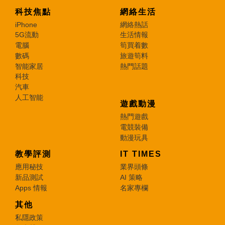
科技焦點
網絡生活
iPhone
網絡熱話
5G流動
生活情報
電腦
筍買着數
數碼
旅遊筍料
智能家居
熱門話題
科技
汽車
人工智能
遊戲動漫
熱門遊戲
電競裝備
動漫玩具
教學評測
IT TIMES
應用秘技
業界頭條
新品測試
AI 策略
Apps 情報
名家專欄
其他
私隱政策