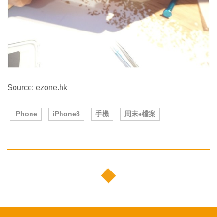
Source: ezone.hk
iPhone
iPhone8
手機
周末e檔案