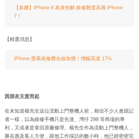
【多圖】iPhone 8 真身拆解 維修難度高過 iPhone
7！
【精選消息】
iPhone 螢幕維修費全線加價！增幅高達 17℅
因朋友主意而起
在未知道楊先生這位流動上門整機人前，相信不少人會跟記
者一樣，以為維修手機只是先達、灣仔 298 等商場的專
利，又或者是拿回原廠修理。楊先生作為流動上門整機人，
勝在惠及客人方便，跟他工作採訪的數小時，他已經密密完