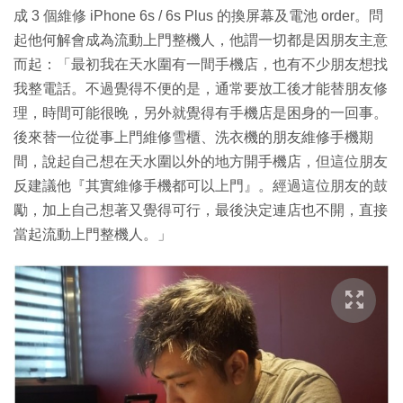
成 3 個維修 iPhone 6s / 6s Plus 的換屏幕及電池 order。問
起他何解會成為流動上門整機人，他謂一切都是因朋友主意
而起：「最初我在天水圍有一間手機店，也有不少朋友想找
我整電話。不過覺得不便的是，通常要放工後才能替朋友修
理，時間可能很晚，另外就覺得有手機店是困身的一回事。
後來替一位從事上門維修雪櫃、洗衣機的朋友維修手機期
間，說起自己想在天水圍以外的地方開手機店，但這位朋友
反建議他『其實維修手機都可以上門』。經過這位朋友的鼓
勵，加上自己想著又覺得可行，最後決定連店也不開，直接
當起流動上門整機人。」