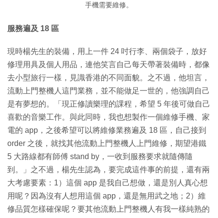
手機需要維修。
服務遍及 18 區
現時楊先生的裝備，用上一件 24 吋行李、兩個袋子，放好
修理用具及個人用品，連他笑言自己每天帶著裝備時，都像
去小型旅行一樣，見識香港的不同面貌。之不過，他坦言，
流動上門整機人這門業務，並不能做足一世的，他強調自己
是有夢想的。「現正修讀樂理的課程，希望 5 年後可做自己
喜歡的音樂工作。與此同時，我也想製作一個維修手機、家
電的 app，之後希望可以將維修業務遍及 18 區，自己接到
order 之後，就找其他流動上門整機人上門維修，期望港鐵
5 大路線都有師傅 stand by，一收到服務要求就隨傳隨
到。」之不過，楊先生認為，要完成這件事的前提，還有兩
大考慮要素：1）這個 app 是我自己想做，還是別人真心想
用呢？因為沒有人想用這個 app，還是無用武之地；2）維
修品質怎樣確保呢？要其他流動上門整機人有我一樣純熟的