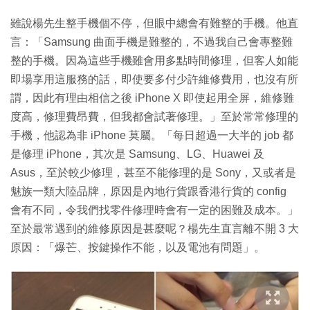
雖說楊先生整手機個不停，但眼中總會有難整的手機。他直
言：「Samsung 曲面手機是難整的，不過我自己會專整難
整的手機。因為這些手機雖會用多點時間修理，但客人如能
即場享用這服務的話，即使要多付少許維修費用，也沒有所
謂，因此有理由相信之後 iPhone X 即使起用全屏，維修難
度高，修理費昂費，但我都會試著修理。」至於常常修理的
手機，他認為非 iPhone 莫屬。「每日超過一大半的 job 都
是修理 iPhone，其次是 Samsung、LG、Huawei 及
Asus，至於較少修理，甚至不能修理的是 Sony，又或者是
魅族一類大陸品牌，原因是內地行貨跟香港行貨的 config
會有不同，令我們找零件修理時會有一定的困難及成本。」
至於最常遇到的維修原因是甚麼呢？楊先生直言離不開 3 大
原因：「爆芒、按鍵操作不能，以及電池有問題」。