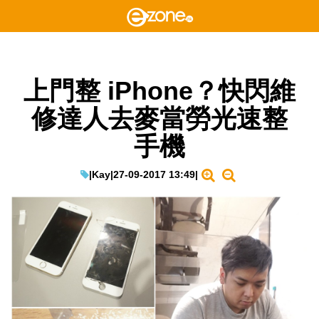
上門整 iPhone？快閃維
修達人去麥當勞光速整
手機
|
Kay
|
27-09-2017 13:49
|