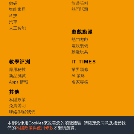
數碼
旅遊筍料
智能家居
熱門話題
科技
汽車
人工智能
遊戲動漫
熱門遊戲
電競裝備
動漫玩具
教學評測
IT TIMES
應用秘技
業界頭條
新品測試
AI 策略
Apps 情報
名家專欄
其他
私隱政策
免責聲明
聯絡/關於我們
本網站使用Cookies來改善您的瀏覽體驗, 請確定您同意及接受我
© 2026 e-zone. All Rights Reserved.
們的
私隱政策與使用條款
才繼續瀏覽。