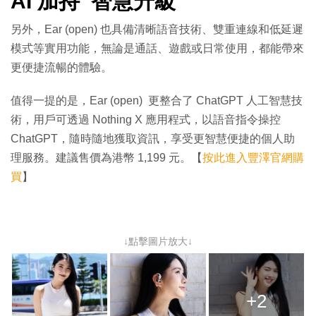
AI 加持 智慧升級
另外，Ear (open) 也具備清晰語音技術、雙重連線和低延遲
模式等實用功能，無論是通話、遊戲或日常使用，都能帶來
更便捷流暢的體驗。
值得一提的是，Ear (open) 更整合了 ChatGPT 人工智慧技
術，用戶可透過 Nothing X 應用程式，以語音指令操控
ChatGPT，隨時隨地獲取資訊，享受更智慧便捷的個人助
理服務。建議售價為港幣 1,199 元。【
按此進入豐澤官網購
買
】
↓點擊圖片放大↓
+2