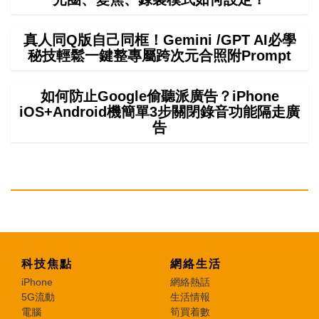
真人同Q版自己同框！Gemini /GPT AI必學
秘技輕鬆一鍵整專屬跨次元合照附Prompt
如何防止Google偷聽派廣告？iPhone
iOS+Android機簡單3步關閉錄音功能隔走廣
告
科技焦點
網絡生活
iPhone
網絡熱話
5G流動
生活情報
電腦
筍買着數