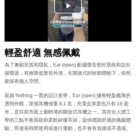
播
放
影
輕盈舒適 無感佩戴
片
為了兼顧音質和隱私，Ear (open) 配備聲音密封系統和定向
揚聲器，有效降低聲音外洩，在開放式的聆聽體驗下，依然
能保有個人空間。
延續 Nothing 一貫的設計美學，Ear (open) 擁有輕盈纖薄的
透明外觀，單個耳機僅重 8.1 克，充電盒厚度也只有 19 毫
米，是目前市面上最輕薄的開放式耳機之一。其符合人體工
學的三點平衡系統和柔軟矽膠耳掛，提供穩固舒適的佩戴體
驗，即使長時間使用或進行運動，也不會有負擔或不適感。