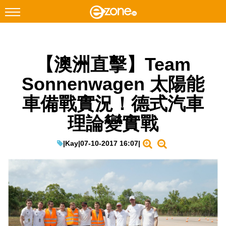
搜尋
【澳洲直擊】Team
Facebook
Instagram
Sonnenwagen 太陽能
科技焦點
車備戰實況！德式汽車
網絡生活
理論變實戰
遊戲動漫
教學評測
|
Kay
|
07-10-2017 16:07
|
EduTech
IT Times
生成式AI與雲端應用
Enterprise Digital Transformation