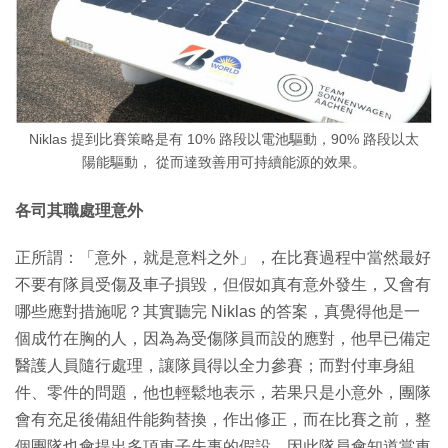
Niklas 提到比賽策略是有 10% 路段以電池驅動，90% 路段以太
陽能驅動， 從而達致善用可持續能源的效果。
各司其職處理意外
正所謂：「意外，就是意料之外」，在比賽過程中當然最好
不要有隊員受傷及車子損毀，但假如真有意外發生，又會有
哪些應對措施呢？其實聽完 Niklas 的答案，真覺得他是一
個成竹在胸的人，因為為受傷隊員而設的應對，他早已備定
醫護人員隨行處理，讓隊員得以全力參賽；而對付車身組
件、零件的問題，他也輕鬆地表示，若果只是小意外，團隊
會有充足後備組件能夠替換，作出修正，而在比賽之前，整
個團隊也會提出多項車子失事的假設，因此隊員會知道當車