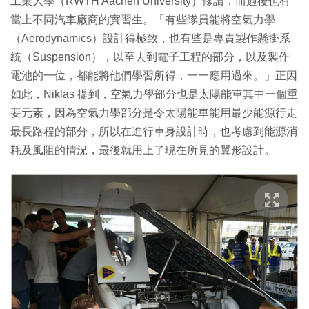
工業大學（RWTH Aachen University）修讀，而過後也有
當上不同汽車廠商的實習生。「有些隊員能將空氣力學
（Aerodynamics）設計得極致，也有些是專責製作懸掛系
統（Suspension），以至去到電子工程的部分，以及製作
電池的一位，都能將他們學習所得，一一應用過來。」正因
如此，Niklas 提到，空氣力學部分也是太陽能車其中一個重
要元素，因為空氣力學部分是令太陽能車能用最少能源行走
最長路程的部分，所以在進行車身設計時，也考慮到能源消
耗及風阻的情況，最後就用上了現在所見的翼形設計。