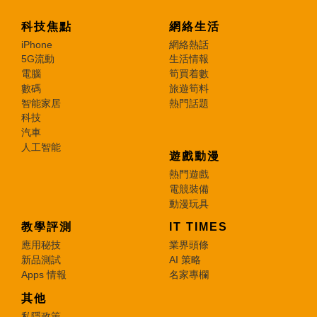
科技焦點
網絡生活
iPhone
網絡熱話
5G流動
生活情報
電腦
筍買着數
數碼
旅遊筍料
智能家居
熱門話題
科技
汽車
人工智能
遊戲動漫
熱門遊戲
電競裝備
動漫玩具
教學評測
IT TIMES
應用秘技
業界頭條
新品測試
AI 策略
Apps 情報
名家專欄
其他
私隱政策