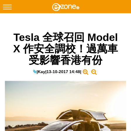
搜尋
Tesla 全球召回 Model
Facebook
Instagram
X 作安全調校！過萬車
科技焦點
受影響香港有份
網絡生活
遊戲動漫
|
Kay
|
13-10-2017 14:48
|
教學評測
EduTech
IT Times
生成式AI與雲端應用
Enterprise Digital Transformation