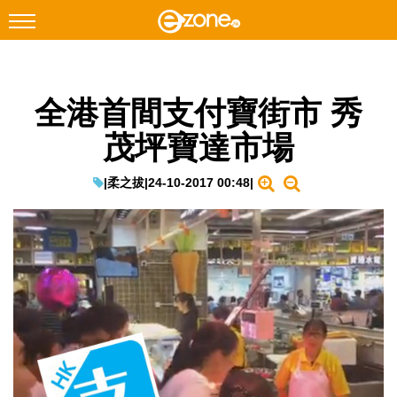
搜尋
全港首間支付寶街市 秀
Facebook
Instagram
茂坪寶達市場
科技焦點
網絡生活
|
柔之拔
|
24-10-2017 00:48
|
遊戲動漫
教學評測
EduTech
IT Times
生成式AI與雲端應用
Enterprise Digital Transformation