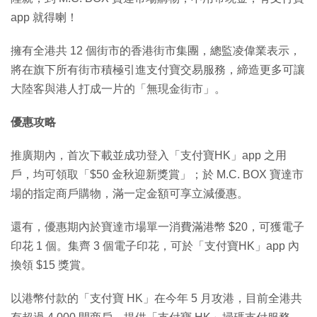
app 就得喇！
擁有全港共 12 個街市的香港街市集團，總監凌偉業表示，
將在旗下所有街市積極引進支付寶交易服務，締造更多可讓
大陸客與港人打成一片的「無現金街市」。
優惠攻略
推廣期內，首次下載並成功登入「支付寶HK」app 之用
戶，均可領取「$50 金秋迎新獎賞」；於 M.C. BOX 寶達市
場的指定商戶購物，滿一定金額可享立減優惠。
還有，優惠期內於寶達市場單一消費滿港幣 $20，可獲電子
印花 1 個。集齊 3 個電子印花，可於「支付寶HK」app 內
換領 $15 獎賞。
以港幣付款的「支付寶 HK」在今年 5 月攻港，目前全港共