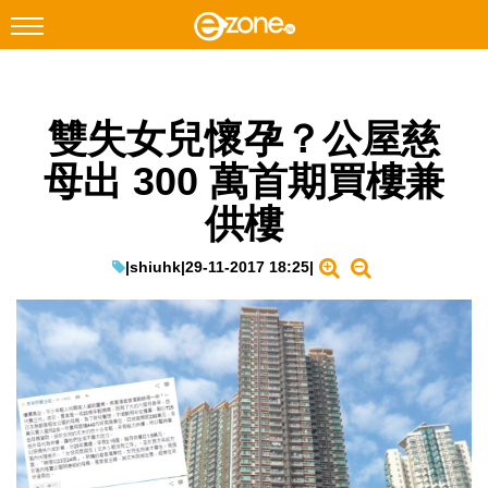
搜尋
雙失女兒懷孕？公屋慈
Facebook
Instagram
母出 300 萬首期買樓兼
科技焦點
供樓
網絡生活
遊戲動漫
|
shiuhk
|
29-11-2017 18:25
|
教學評測
EduTech
IT Times
生成式AI與雲端應用
Enterprise Digital Transformation