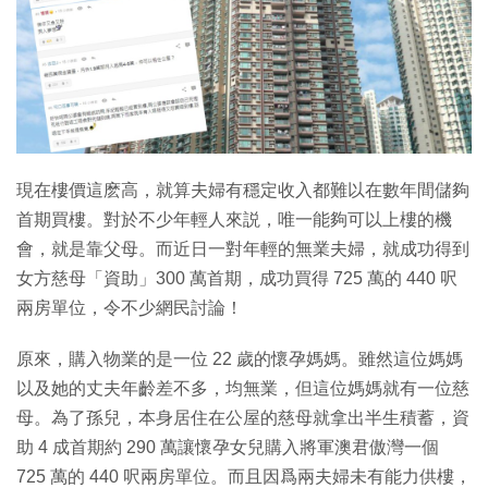
特集
現在樓價這麽高，就算夫婦有穩定收入都難以在數年間儲夠
首期買樓。對於不少年輕人來説，唯一能夠可以上樓的機
會，就是靠父母。而近日一對年輕的無業夫婦，就成功得到
女方慈母「資助」300 萬首期，成功買得 725 萬的 440 呎
兩房單位，令不少網民討論！
原來，購入物業的是一位 22 歲的懷孕媽媽。雖然這位媽媽
以及她的丈夫年齡差不多，均無業，但這位媽媽就有一位慈
母。為了孫兒，本身居住在公屋的慈母就拿出半生積蓄，資
助 4 成首期約 290 萬讓懷孕女兒購入將軍澳君傲灣一個
725 萬的 440 呎兩房單位。而且因爲兩夫婦未有能力供樓，