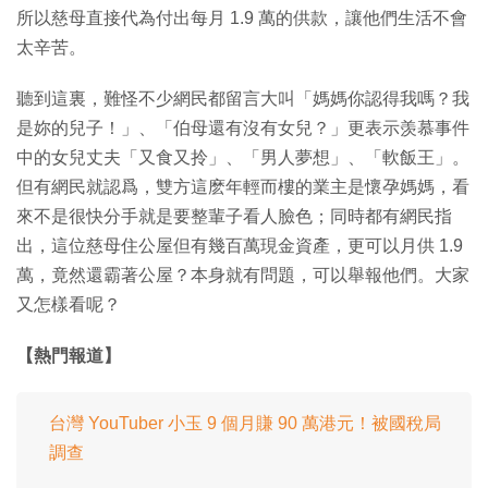
所以慈母直接代為付出每月 1.9 萬的供款，讓他們生活不會
太辛苦。
聽到這裏，難怪不少網民都留言大叫「媽媽你認得我嗎？我
是妳的兒子！」、「伯母還有沒有女兒？」更表示羡慕事件
中的女兒丈夫「又食又拎」、「男人夢想」、「軟飯王」。
但有網民就認爲，雙方這麽年輕而樓的業主是懷孕媽媽，看
來不是很快分手就是要整輩子看人臉色；同時都有網民指
出，這位慈母住公屋但有幾百萬現金資產，更可以月供 1.9
萬，竟然還霸著公屋？本身就有問題，可以舉報他們。大家
又怎樣看呢？
【熱門報道】
台灣 YouTuber 小玉 9 個月賺 90 萬港元！被國稅局
調查