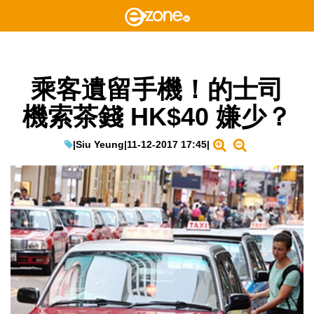
乘客遺留手機！的士司
機索茶錢 HK$40 嫌少？
|
Siu Yeung
|
11-12-2017 17:45
|