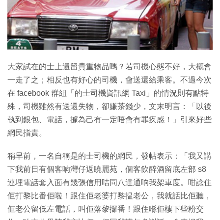
大家試在的士上遺留貴重物品嗎？若司機心態不好，大概會
一走了之；相反也有好心的司機，會送還給乘客。不過今次
在 facebook 群組「的士司機資訊網 Taxi」的情況則有點特
殊，司機雖然有送還失物，卻嫌茶錢少，文末明言：「以後
執到銀包、電話，據為己有一定唔會有罪疚感！」引來好些
網民指責。
稍早前，一名自稱是的士司機的網民，發帖表示：「我又講
下我前日有個客响灣仔返䁱麗苑，個客飲醉酒留底左部 s8
連埋電話套入面有幾張信用咭同八達通响我架車度。咁諗住
佢打黎比番佢啦！跟住佢老婆打黎揾老公，我就話比佢聽，
佢老公留低左電話，叫佢落黎攞番！跟住喺佢樓下些粉交