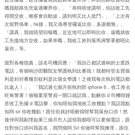
嘅我順路先兜返過嚟畀你」、「有時唔使講明，你話收工先
得閒交收，啲客會自動波，講到明又比人批鬥」、「上次有
次留野係車，hk接，我又係專登囉返比佢，多謝都無」、
「講真，我就唔望回報嘅，近近地可以即時比你，遠嘅就收
工先搵地方交收，如果串嘅，我收工拎到落馬洲警署都唔比
返你」等。
面對各種指責，該名司機回應：「我自己都試過响的士度跌
電話，有個响沙田醫院女學護執到比番我！我都特登去買個
利是封封番幾百蚊利是比個女學護！之後我每次執到電話都
比返人！」、「我試過七個月前執到部 iphone 6，收工拎去
旺角警署！個報案室警員一開口就話我，點解你 d 司機咁鐘
意收工先攞 d 電話黎，你知唔知我地收工收幾點？我話我點
知阿 sir 你收幾點！跟住佢就好唔耐煩咁幫我落份口供！然
後仲同我剔埋如果三個月冇人認領我都唔可以要個電話，跟
住對份口供叫我簽名，我問個阿 Sir 你做咩幫我揀埋，跟住