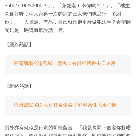
$500/$100/$2000？」、「茶錢老 L 奉俾㗎？！」、「樓主
真係好呀，俾大家再一次睇到的士大佬們嘅品行，多謝
你」、「人哋衰、冇品，自己就比佢更衰做犯法事？希望師
兄只是一時講悔氣說話」等。
【網絡熱話】
潮流商場今淪死城！網民：有錢都留番去日本用
【網絡熱話】
杭州戲院 ¥10 人仔任食爆谷！顧客索性用水桶裝
另外亦有疑似是行家的司機留言：「我就會問下個客你趕唔
趕住攞返，趕住攞返我就起錶車返畀你，即刻照錶收費唔趕