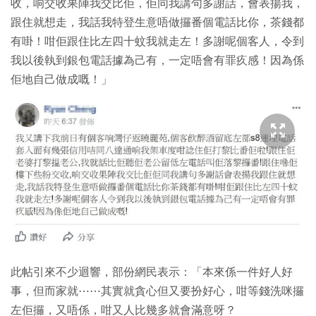
收，响交收果陣我交比佢，佢同我講句多謝話，會表揚我，
跟住就想走，我話我特登生意唔做攞番個電話比你，茶錢都
有啩！咁佢跟住比左四十蚊我就走左！多謝呢個客人，令到
我以後執到銀包電話據為己有，一定唔會有罪疚感！因為係
佢地自己做成嘅！」
此帖引來不少迴響，部份網民表示：「本來係一件好人好
事，但而家就⋯⋯其實就貪心但又要扮好心，咁等錢洗咪攞
左佢攞，又唔係，咁又人比幾多就會滿意呀？