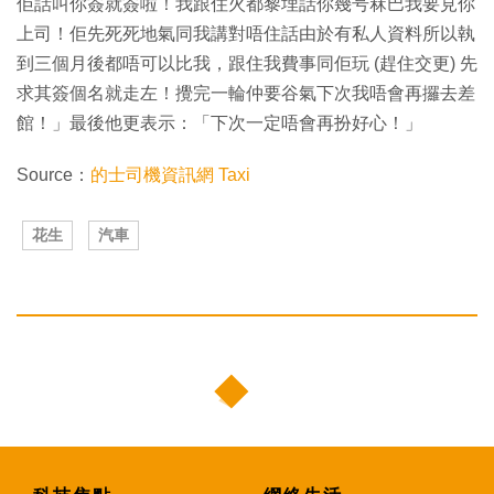
佢話叫你簽就簽啦！我跟住火都黎埋話你幾号冧巴我要見你
上司！佢先死死地氣同我講對唔住話由於有私人資料所以執
到三個月後都唔可以比我，跟住我費事同佢玩 (趕住交更) 先
求其簽個名就走左！攪完一輪仲要谷氣下次我唔會再攞去差
館！」最後他更表示：「下次一定唔會再扮好心！」
Source：
的士司機資訊網 Taxi
花生
汽車