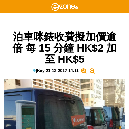
搜尋
泊車咪錶收費擬加價逾
Facebook
Instagram
倍 每 15 分鐘 HK$2 加
科技焦點
至 HK$5
網絡生活
遊戲動漫
|
Kay
|
21-12-2017 14:11
|
教學評測
EduTech
IT Times
生成式AI與雲端應用
Enterprise Digital Transformation