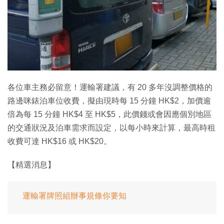
特集
各位車主務必留意！運輸署建議，有 20 多年沒調整價格的
路邊咪錶泊車位收費，擬由現時每 15 分鐘 HK$2，加價逾
倍為每 15 分鐘 HK$4 至 HK$5，此價錢或會因應個別地區
的交通狀況及泊車需求而設定，以每小時來計算，最高時租
收費可達 HK$16 或 HK$20。
【精選消息】
運輸署牌照組辦事規條你要知