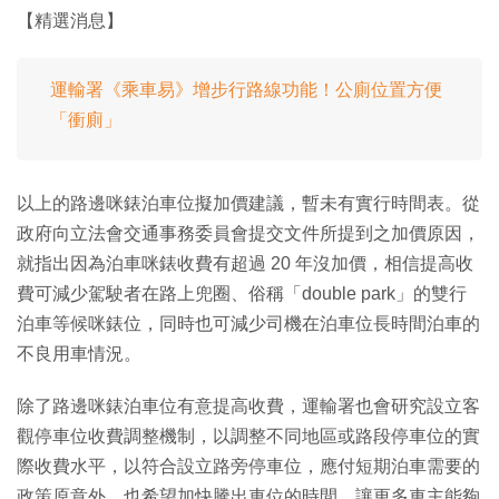
【精選消息】
運輸署《乘車易》增步行路線功能！公廁位置方便
「衝廁」
以上的路邊咪錶泊車位擬加價建議，暫未有實行時間表。從
政府向立法會交通事務委員會提交文件所提到之加價原因，
就指出因為泊車咪錶收費有超過 20 年沒加價，相信提高收
費可減少駕駛者在路上兜圈、俗稱「double park」的雙行
泊車等候咪錶位，同時也可減少司機在泊車位長時間泊車的
不良用車情況。
除了路邊咪錶泊車位有意提高收費，運輸署也會研究設立客
觀停車位收費調整機制，以調整不同地區或路段停車位的實
際收費水平，以符合設立路旁停車位，應付短期泊車需要的
政策原意外，也希望加快騰出車位的時間，讓更多車主能夠