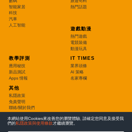
數碼
旅遊筍料
智能家居
熱門話題
科技
汽車
人工智能
遊戲動漫
熱門遊戲
電競裝備
動漫玩具
教學評測
IT TIMES
應用秘技
業界頭條
新品測試
AI 策略
Apps 情報
名家專欄
其他
私隱政策
免責聲明
聯絡/關於我們
本網站使用Cookies來改善您的瀏覽體驗, 請確定您同意及接受我
© 2026 e-zone. All Rights Reserved.
們的
私隱政策與使用條款
才繼續瀏覽。