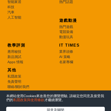
智能家居
熱門話題
科技
汽車
人工智能
遊戲動漫
熱門遊戲
電競裝備
動漫玩具
教學評測
IT TIMES
應用秘技
業界頭條
新品測試
AI 策略
Apps 情報
名家專欄
其他
私隱政策
免責聲明
聯絡/關於我們
本網站使用Cookies來改善您的瀏覽體驗, 請確定您同意及接受我
© 2026 e-zone. All Rights Reserved.
們的
私隱政策與使用條款
才繼續瀏覽。
在Google
同意及關閉