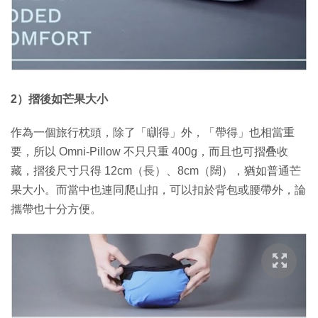
2）摺後如芒果大小
作為一個旅行枕頭，除了「瞓得」外，「帶得」也相當重
要，所以 Omni-Pillow 不只只重 400g，而且也可摺叠收
藏，摺後尺寸只得 12cm（長）、8cm（闊），猶如普通芒
果大小。而當中也連同爬山扣，可以扣於背包或腰帶外，論
攜帶也十分方便。