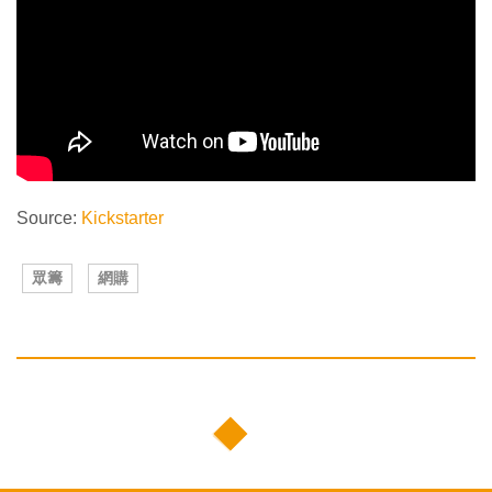
Source:
Kickstarter
眾籌
網購