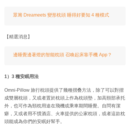
眾籌 Dreameets 變形枕頭 睡得好要知 4 種模式
【精選消息】
邊睡覺邊著燈的智能枕頭 召喚起床靠手機 App？
1）3 種安眠用法
Omni-Pillow 旅行枕頭提供了幾種摺叠方法，除了可以對摺
成雙層枕頭，又或者置於枕頭上作為枕頭墊，加高頸部承托
外，也可作為頸枕用途在飛機或乘車期間睡覺。自問有潔
癖，又或者用不慣酒店、火車提供的公家枕頭，或者這款枕
頭能成為你們的安眠好幫手。