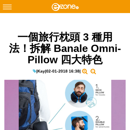
搜尋
一個旅行枕頭 3 種用
Facebook
Instagram
法！拆解 Banale Omni-
科技焦點
Pillow 四大特色
網絡生活
遊戲動漫
|
Kay
|
02-01-2018 16:38
|
教學評測
EduTech
IT Times
生成式AI與雲端應用
Enterprise Digital Transformation