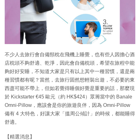
特集
不少人去旅行會自備頸枕在飛機上睡覺，也有些人因擔心酒
店枕頭不夠舒適、乾淨，因此會自備枕頭，希望在旅程中能
夠好好安睡，不知道大家是只有以上其中一種習慣，還是兩
種習慣都有呢？當然，去旅行固然想輕裝出遊，不必要的東
西盡可能不帶上，但如若覺得睡個好覺是重要的話，那麼現
於 Kickstarter €45 歐元（約 HK$424）眾籌當中的 Banale
Omni-Pillow，應該會是你的旅遊良伴，因為 Omni-Pillow
備有 4 大特色，好讓大家「搵周公傾計」的時候，都能睡得
舒適。
【精選消息】