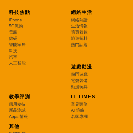
科技焦點
網絡生活
iPhone
網絡熱話
5G流動
生活情報
電腦
筍買着數
數碼
旅遊筍料
智能家居
熱門話題
科技
汽車
人工智能
遊戲動漫
熱門遊戲
電競裝備
動漫玩具
教學評測
IT TIMES
應用秘技
業界頭條
新品測試
AI 策略
Apps 情報
名家專欄
其他