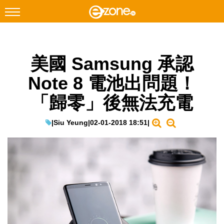
搜尋
美國 Samsung 承認
Facebook
Instagram
Note 8 電池出問題！
科技焦點
「歸零」後無法充電
網絡生活
遊戲動漫
|
Siu Yeung
|
02-01-2018 18:51
|
教學評測
EduTech
IT Times
生成式AI與雲端應用
Enterprise Digital Transformation