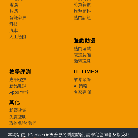
電腦
筍買着數
數碼
旅遊筍料
智能家居
熱門話題
科技
汽車
人工智能
遊戲動漫
熱門遊戲
電競裝備
動漫玩具
教學評測
IT TIMES
應用秘技
業界頭條
新品測試
AI 策略
Apps 情報
名家專欄
其他
私隱政策
免責聲明
聯絡/關於我們
本網站使用Cookies來改善您的瀏覽體驗, 請確定您同意及接受我
© 2026 e-zone. All Rights Reserved.