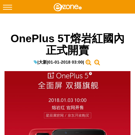
搜尋
OnePlus 5T熔岩紅國內
Facebook
Instagram
正式開賣
科技焦點
網絡生活
|
大新
|
01-01-2018 03:00
|
遊戲動漫
教學評測
EduTech
IT Times
生成式AI與雲端應用
Enterprise Digital Transformation