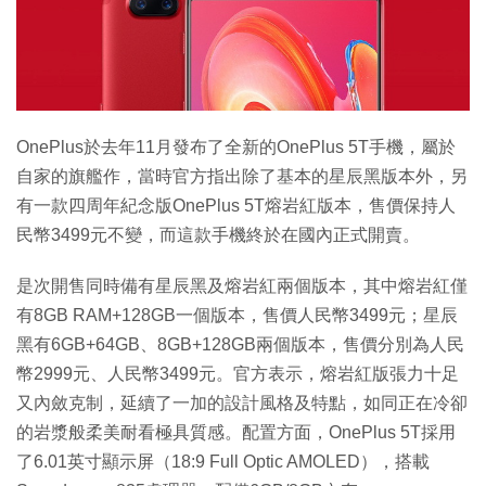
特集
OnePlus於去年11月發布了全新的OnePlus 5T手機，屬於
自家的旗艦作，當時官方指出除了基本的星辰黑版本外，另
有一款四周年紀念版OnePlus 5T熔岩紅版本，售價保持人
民幣3499元不變，而這款手機終於在國內正式開賣。
是次開售同時備有星辰黑及熔岩紅兩個版本，其中熔岩紅僅
有8GB RAM+128GB一個版本，售價人民幣3499元；星辰
黑有6GB+64GB、8GB+128GB兩個版本，售價分別為人民
幣2999元、人民幣3499元。官方表示，熔岩紅版張力十足
又內斂克制，延續了一加的設計風格及特點，如同正在冷卻
的岩漿般柔美耐看極具質感。配置方面，OnePlus 5T採用
了6.01英寸顯示屏（18:9 Full Optic AMOLED），搭載