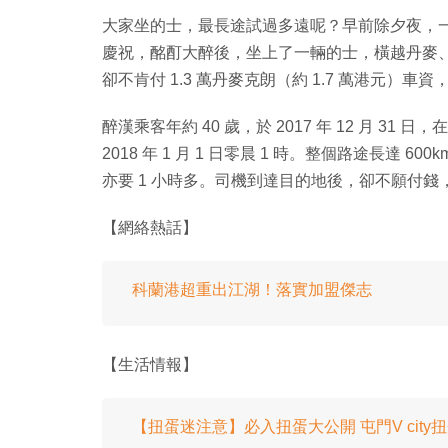
大家坐的士，最長途試過多遠呢？早前除夕夜，
慶祝，酩酊大醉後，坐上了一輛的士，橫越丹麥、
卻不肯付 1.3 萬丹麥克朗（約 1.7 萬港元）
醉漢乘客年約 40 歲，於 2017 年 12 月 
2018 年 1 月 1 日零晨 1 時。整個路途長達 60
亦要 1 小時多。司機到達目的地後，卻不願付
【網絡熱話】
科蘭港超重出江湖！落實加盟傑志
【生活情報】
【扭蛋迷注意】必入扭蛋大公開 屯門V city