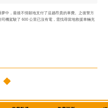
睡夢中，最後不情願地支付了這趟昂貴的車費。之後警方
司機駕駛了 600 公里已沒有電，需找尋當地救援車輛充