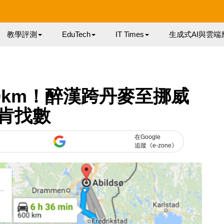
教學評測
EduTech
IT Times
生成式AI與雲端
0km！醉漢跨丹麥至挪威
肯找數
在Google
追蹤《e-zone》