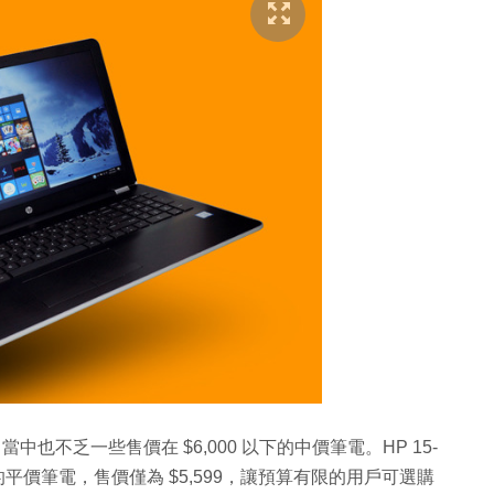
當中也不乏一些售價在 $6,000 以下的中價筆電。HP 15-
0U 處理器的平價筆電，售價僅為 $5,599，讓預算有限的用戶可選購