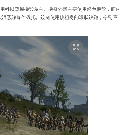
故此機身用料以塑膠機殼為主。機身外殼主要使用銀色機殼，而內
波浪形線條作襯托。鉸鏈使用較粗身的環狀鉸鏈，令到筆
。