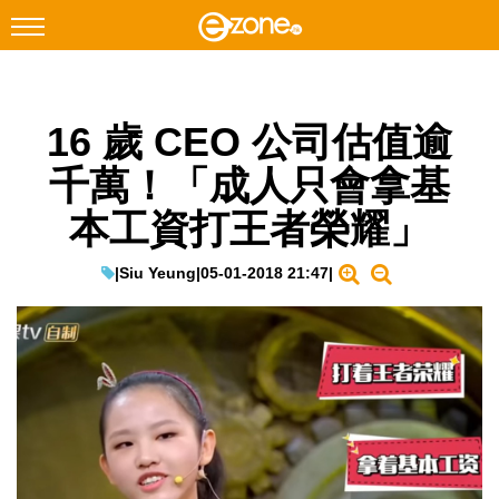
搜尋
16 歲 CEO 公司估值逾
Facebook
Instagram
千萬！「成人只會拿基
科技焦點
本工資打王者榮耀」
網絡生活
遊戲動漫
|
Siu Yeung
|
05-01-2018 21:47
|
教學評測
EduTech
IT Times
生成式AI與雲端應用
Enterprise Digital Transformation