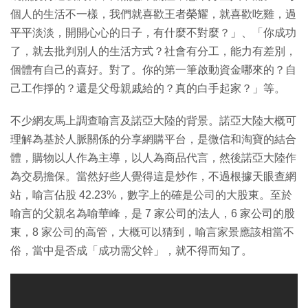
個人的生活不一樣，我們就喜歡王者榮耀，就喜歡吃雞，過
平平淡淡，開開心心的日子，有什麼不對麼？」、「你成功
了，就去批判別人的生活方式？社會有分工，能力有差別，
個體有自己的喜好。對了。你的第一筆啟動資金哪來的？自
己工作掙的？還是父母親戚給的？真的白手起家？」等。
不少網友馬上調查喻言及諾亞大陸的背景。諾亞大陸大概可
理解為基於人脈關係的分享網購平台，是微信和淘寶的結合
體，購物以人作為主導，以人為商品代言，然後諾亞大陸作
為交易擔保。當然好些人覺得這是炒作，不過根據天眼查網
站，喻言佔股 42.23%，數字上的確是公司的大股東。至於
喻言的父親名為喻華峰，是 7 家公司的法人，6 家公司的股
東，8 家公司的高管，大概可以猜到，喻言家景應該相當不
俗，當中是否成「成功需父幹」，就不得而知了。