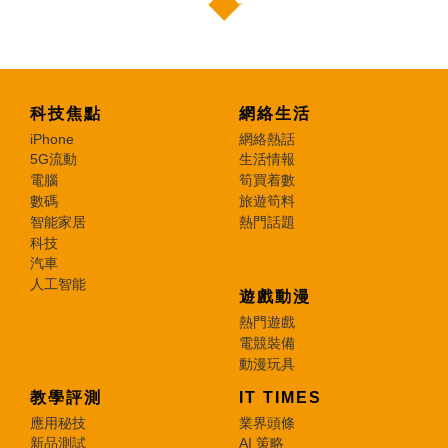
科技焦點
網絡生活
iPhone
網絡熱話
5G流動
生活情報
電腦
筍買着數
數碼
旅遊筍料
智能家居
熱門話題
科技
汽車
人工智能
遊戲動漫
熱門遊戲
電競裝備
動漫玩具
教學評測
IT TIMES
應用秘技
業界頭條
新品測試
AI 策略