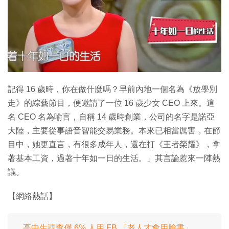
特集
記得 16 歲時，你在做什麼嗎？早前內地一個名為《放學別
走》的綜藝節目，便邀請了一位 16 歲少女 CEO 上來。這
名 CEO 名為喻言，自稱 14 歲時創業，公司的名字是諾亞
大陸，主要從事語音智能交易業務。本來已相當厲害，在節
目中，她更直言，有很多成年人，還在打《王者榮耀》，拿
著基本工資，過著十年如一日的生活。」其言論惹來一陣熱
議。
【網絡熱話】
高中生調查僅 6% 人用 FB 「老人才會用臉書」