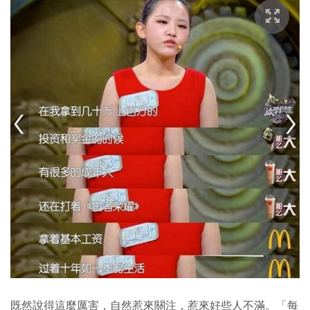
既然說得這麼厲害，自然惹來關注，惹來好些人不滿。「每