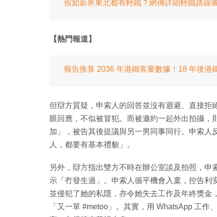
假如新界東北都有輕鐵？網傳詳細輕鐵路線
【熱門報道】
報告推算 2036 年港鐵客量數據！18 年後
但辯方質疑，申索人的回答並沒有迴避、直接拒絕，
眼回應，不似被冒犯。而被邀約一起外出拍攝，
加」，被告其後提議與另一男同事同行。申索人
人，都要有基本禮貌」。
另外，辯方指出雙方不時在辦公室談及拍照，申
示「冇發生過」。申索人循平機會入稟，控告利
並侵犯了她的私隱，亦令她失去工作及年終獎金，所
「又一單 #metoo」。其實，用 WhatsAp