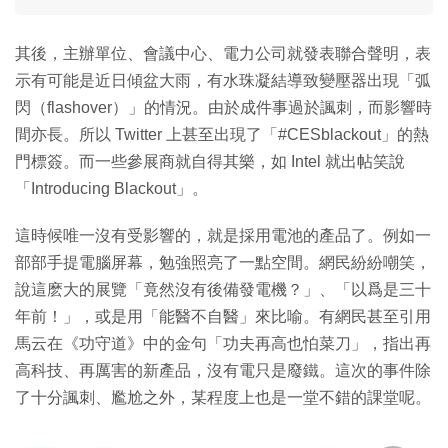
其後，主辦單位、會議中心、電力公司就發表聯合聲明，表
示有可能是近日傾盆大雨，有水珠凝結導致變壓器出現「弧
閃（flashover）」的情況。由於成件事過於諷刺，而影響時
間亦長。所以 Twitter 上甚至出現了「#CESblackout」的熱
門標簽。而一些參展商就自得其樂，如 Intel 就出帖笑說
「Introducing Blackout」。
這時候唯一沒有受影響的，就是採用電池的產品了。例如一
部部手提電腦屏幕，勉強照亮了一點空間。網民紛紛嘲笑，
說這麽大的展覽「竟然沒有後備發電機？」、「以爲是三十
年前！」，或是用「能醫不自醫」來比喻。有網民甚至引用
馬云在《功守道》中的金句「功夫再高也怕菜刀」，指出再
高科技、再厲害的新產品，沒有電只是廢鐵。這次的事件除
了十分諷刺、尷尬之外，某程度上也是一堂不錯的課堂呢。