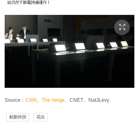
Source：
CNN
、
The Verge
、CNET、NatJLevy
創新科技
花生