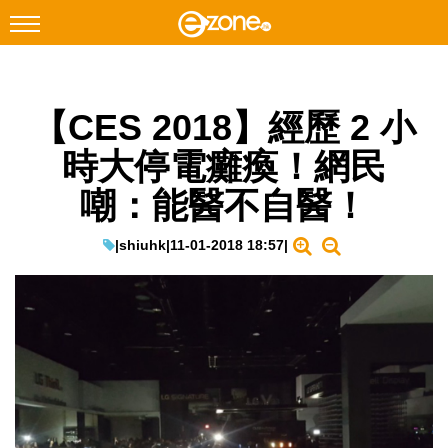
搜尋
【CES 2018】經歷 2 小
Facebook
Instagram
時大停電癱瘓！網民
科技焦點
嘲：能醫不自醫！
網絡生活
遊戲動漫
|
shiuhk
|
11-01-2018 18:57
|
教學評測
EduTech
IT Times
生成式AI與雲端應用
Enterprise Digital Transformation