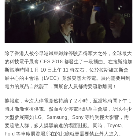
特集
除了香港人被今早港鐵東鐵線停駛弄得頭大之外，全球最大
的科技電子展會 CES 2018 都發生了一段插曲。在拉斯維加
斯當地時間 1 月 10 日上午 11 時左右，位於拉斯維加斯會
展中心的主會場（LVCC）竟然突然大停電。展内需要用到
電力的展品自然罷工，而展會人員都需要疏散離開！
據報道，今次大停電竟然持續了 2 小時，至當地時間下午 1
時才漸漸恢復供電。然而今次停電地點為主會場，所以不少
大型參展商如 LG、Samsung、Sony 等均受極大影響，需
要疏散人群，多人摸黑前進的場面壯觀。同時，Toyota、
Ford 等車廠展覽場所在的北廳就更需要禁止外人進入。