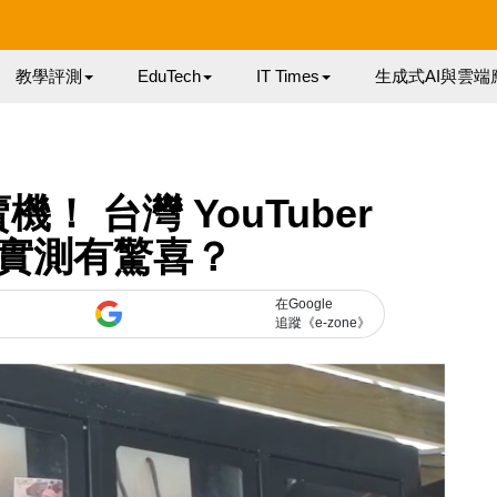
教學評測
EduTech
IT Times
生成式AI與雲端
！ 台灣 YouTuber
n 實測有驚喜？
在Google
追蹤《e-zone》