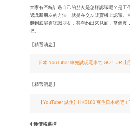
大家有否統計過自己的朋友是怎樣認識呢？是工
認識新朋友的方法，就是在交友販賣機上認識。台灣 Y
機到底能否認識朋友，甚至約出來見面，當個真．朋
吧。
【精選消息】
日本 YouTuber 率先試玩電車で GO！ JR
【精選消息】
【YouTuber 試住】HK$180 爽住日本網
4 種價格選擇