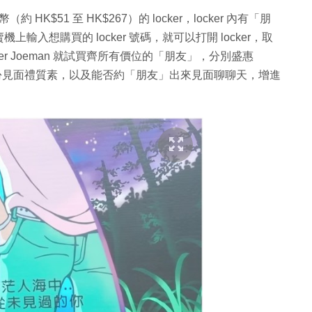
 HK$51 至 HK$267）的 locker，locker 內有「朋
入想購買的 locker 號碼，就可以打開 locker，取
r Joeman 就試買齊所有價位的「朋友」，分別盛惠
再比較 4 份見面禮質素，以及能否約「朋友」出來見面聊聊天，增進