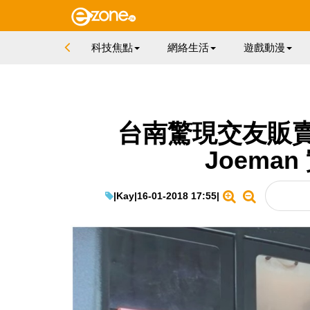
科技焦點
網絡生活
遊戲動漫
台南驚現交友販賣機
Joema
|
Kay
|
16-01-2018 17:55
|