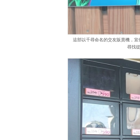
這部以千尋命名的交友販賣機，宣傳
尋找