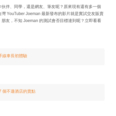
作伙伴、同學，還是網友、筆友呢？原來現有還有多一個
ouTuber Joeman 最新發布的影片就是實試交友販賣
友，不知 Joeman 的測試會否目標達到呢？立即看看
 山手線車長初體驗
吧！7 個不遜酒店的賣點