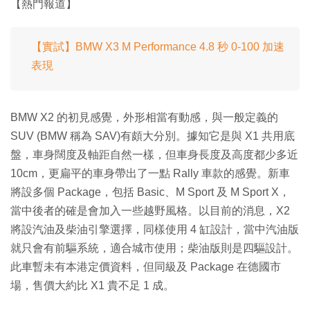
【熱門報道】
【實試】BMW X3 M Performance 4.8 秒 0-100 加速
表現
BMW X2 的初見感覺，外形相當有動感，與一般定義的
SUV (BMW 稱為 SAV)有頗大分別。據知它是與 X1 共用底
盤，車身闊度及軸距自然一樣，但車身長度及高度都少多近
10cm，更扁平的車身帶出了一點 Rally 車款的感覺。新車
將設多個 Package，包括 Basic、M Sport 及 M Sport X，
當中後者的確是會加入一些越野風格。以目前的消息，X2
將設汽油及柴油引擎選擇，同樣使用 4 缸設計，當中汽油版
就只會有前驅系統，適合城市使用；柴油版則是四驅設計。
此車暫未有本港定價資料，但同級及 Package 在德國市
場，售價大約比 X1 貴不足 1 成。