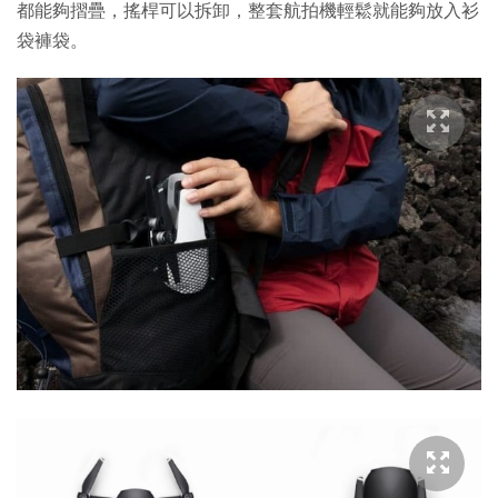
都能夠摺疊，搖桿可以拆卸，整套航拍機輕鬆就能夠放入衫
袋褲袋。