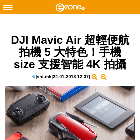
搜尋
DJI Mavic Air 超輕便航
Facebook
Instagram
拍機 5 大特色！手機
科技焦點
size 支援智能 4K 拍攝
網絡生活
遊戲動漫
|
shiuhk
|
24-01-2018 12:37
|
教學評測
EduTech
IT Times
生成式AI與雲端應用
Enterprise Digital Transformation