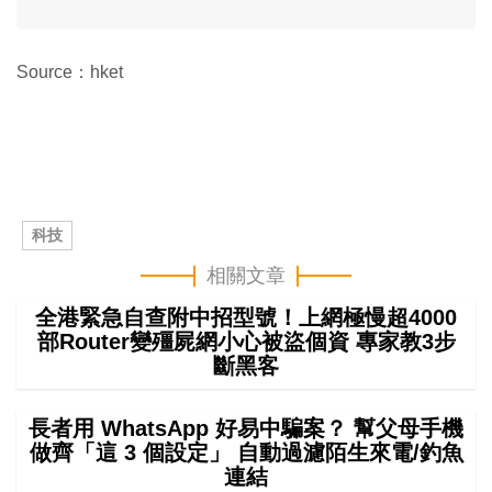
Source：hket
科技
相關文章
全港緊急自查附中招型號！上網極慢超4000
部Router變殭屍網小心被盜個資 專家教3步
斷黑客
長者用 WhatsApp 好易中騙案？ 幫父母手機
做齊「這 3 個設定」 自動過濾陌生來電/釣魚
連結