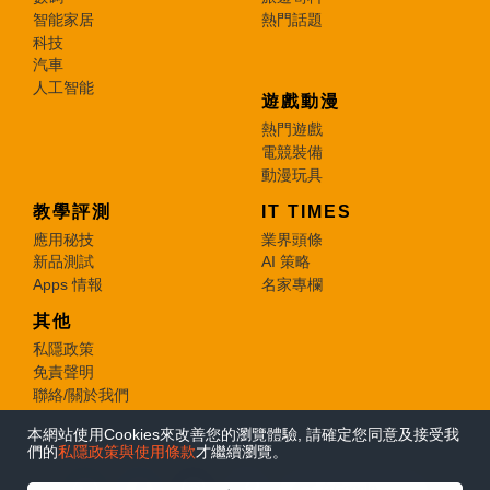
智能家居
熱門話題
科技
汽車
人工智能
遊戲動漫
熱門遊戲
電競裝備
動漫玩具
教學評測
IT TIMES
應用秘技
業界頭條
新品測試
AI 策略
Apps 情報
名家專欄
其他
私隱政策
免責聲明
聯絡/關於我們
本網站使用Cookies來改善您的瀏覽體驗, 請確定您同意及接受我
© 2026 e-zone. All Rights Reserved.
們的
私隱政策與使用條款
才繼續瀏覽。
在Google