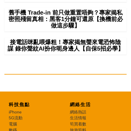
舊手機 Trade-in 前只做重置唔夠？專家揭私
密照殘留真相：黑客1分鐘可還原【換機前必
做這步驟】
接電話咪亂喂爆粗！專家揭無聲來電恐怖陰
謀 錄你聲紋AI扮你呃身邊人【自保5招必學】
科技焦點
網絡生活
iPhone
網絡熱話
5G流動
生活情報
電腦
筍買着數
數碼
旅遊筍料