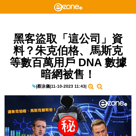
黑客盜取「這公司」資
料？朱克伯格、馬斯克
等數百萬用戶 DNA 數據
暗網被售！
|
蔡泳儀
|
11-10-2023 11:43
|