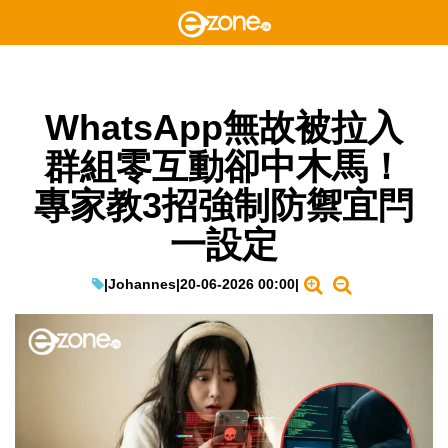
WhatsApp無故被拉入
群組零互動卻中木馬！
專家教3招強制防禦宜閂
一設定
|
Johannes
|
20-06-2026 00:00
|