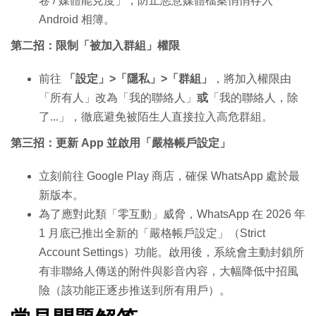
卷 / 媒體能見度」，防止惡意媒體檔案悄悄存入
Android 相簿。
第二招：限制「被加入群組」權限
前往
「設定」>「隱私」>「群組」
，將加入權限由
「所有人」改為「我的聯絡人」
或
「我的聯絡人，除
了...」，徹底避免被陌生人直接拉入高危群組。
第三招：更新 App 並啟用「嚴格帳戶設定」
立刻前往 Google Play 商店，確保 WhatsApp 處於最
新版本。
為了應對此類「零互動」威脅，WhatsApp 在 2026 年
1 月底已推出全新的「嚴格帳戶設定」（Strict
Account Settings）功能。啟用後，系統會主動封鎖所
有非聯絡人傳送的附件與影音內容，大幅降低中招風
險（該功能正逐步推送到所有用戶）。