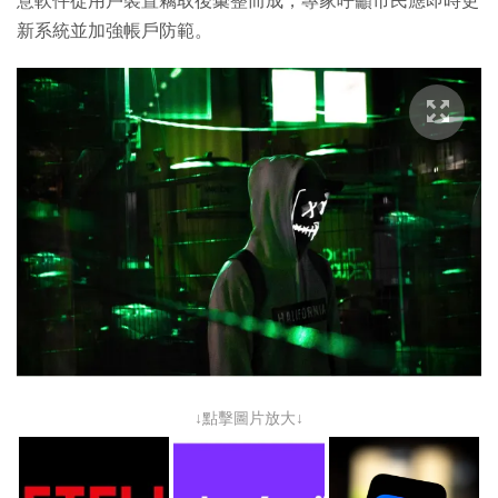
意軟件從用戶裝置竊取後彙整而成，專家呼籲市民應即時更
新系統並加強帳戶防範。
↓點擊圖片放大↓