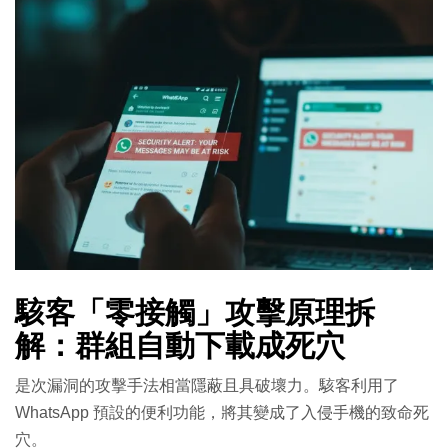
駭客「零接觸」攻擊原理拆
解：群組自動下載成死穴
是次漏洞的攻擊手法相當隱蔽且具破壞力。駭客利用了
WhatsApp 預設的便利功能，將其變成了入侵手機的致命死
穴。