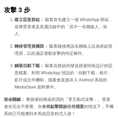
攻擊 3 步
建立惡意群組：
駭客首先建立一個 WhatsApp 群組，
並將受害者及其通訊錄中的「其中一名聯絡人」加
入。
轉移管理員權限：
駭客隨後將該名聯絡人設為群組管
理員，以此滿足發動攻擊的特定條件。
觸發自動下載：
駭客在群組內發送經過特殊設計的惡
意檔案。利用 WhatsApp 預設的「自動下載」相片、
影片或文件機制，檔案會直接存入 Android 系統的
MediaStore 資料庫中。
致命關鍵：
整個過程構成所謂的「零互動式攻擊」。受害
者在完全不察覺、亦
未有點擊開啟任何檔案
的情況下，手機
系統已可能遭到木馬或惡意程式入侵！