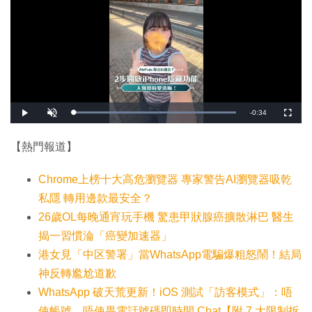
剩
-
0:34
載
播
開
全
入
放
啟
螢
完
音
幕
餘
畢
效
:
【熱門報道】
1
時
0
0
.
間
Chrome上榜十大高危瀏覽器 專家警告AI瀏覽器吸乾
0
0
%
私隱 轉用邊款最安全？
26歲OL每晚通宵玩手機 驚患甲狀腺癌擴散淋巴 醫生
揭一習慣淪「癌變加速器」
港女見「中区警署」當WhatsApp電騙爆粗怒鬧！結局
神反轉尷尬道歉
WhatsApp 破天荒更新！iOS 測試「訪客模式」：唔
使帳號、唔使畀電話號碼即時開 Chat【附 7 大限制拆