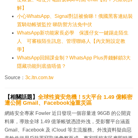
解】
小心WhatsApp、Signal對話被偷睇！俄國黑客連結裝
置騎劫帳號監控 睇防禦方法免中伏
WhatsApp新功能家長必學 保護仔女一鍵踢走陌生
人 可審核陌生訊息、管理聯絡人【內文附設定教
學】
WhatsApp回歸課金制？WhatsApp Plus畀錢解鎖3大
隱藏功能到底值唔值？
Source：
3c.ltn.com.tw
【相關話題】
全球性資安危機！5大平台 1.49 億帳密
遭公開 Gmail、Facebook淪重災區
網絡安全專家 Fowler 近日發現一個容量達 96GB 的公開資
料庫，導致全球 1.49 億筆帳號憑證外洩，受影響平台涵蓋
Gmail、Facebook 及 iCloud 等主流服務。外洩資料疑由惡