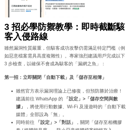
3 招必學防禦教學：即時截斷駭
客入侵路線
雖然漏洞性質嚴重，但駭客成功攻擊仍需滿足特定門檻（例
如惡意檔案需具高度複雜性）。專家強烈建議用戶完成以下
3 步檢查，以確保不會成為駭客的「漏網之魚」：
第一招：立即關閉「自動下載」及「儲存至相簿」
雖然官方表示漏洞理論上已修復，但預防勝於治療！
建議前往 WhatsApp 的
「設定」>「儲存空間與數
據」
，將使用行動數據、Wi-Fi 及漫遊時的「自動下載
媒體」全部設為「無」。
同時前往
「設定」>「對話」
，關閉「儲存至相機膠