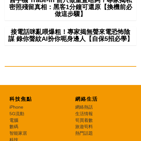
密照殘留真相：黑客1分鐘可還原【換機前必
做這步驟】
接電話咪亂喂爆粗！專家揭無聲來電恐怖陰
謀 錄你聲紋AI扮你呃身邊人【自保5招必學】
科技焦點
網絡生活
iPhone
網絡熱話
5G流動
生活情報
電腦
筍買着數
數碼
旅遊筍料
智能家居
熱門話題
科技