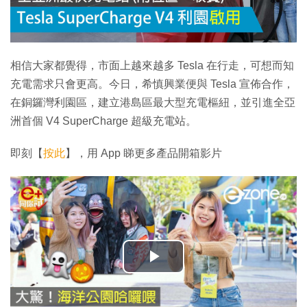
相信大家都覺得，市面上越來越多 Tesla 在行走，可想而知
充電需求只會更高。今日，希慎興業便與 Tesla 宣佈合作，
在銅鑼灣利園區，建立港島區最大型充電樞紐，並引進全亞
洲首個 V4 SuperCharge 超級充電站。
即刻【
按此
】，用 App 睇更多產品開箱影片
播
放