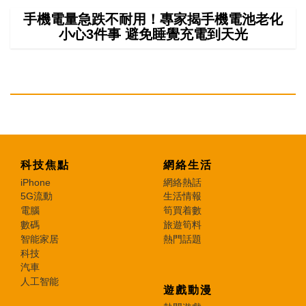
手機電量急跌不耐用！專家揭手機電池老化
小心3件事 避免睡覺充電到天光
科技焦點
網絡生活
iPhone
網絡熱話
5G流動
生活情報
電腦
筍買着數
數碼
旅遊筍料
智能家居
熱門話題
科技
汽車
人工智能
遊戲動漫