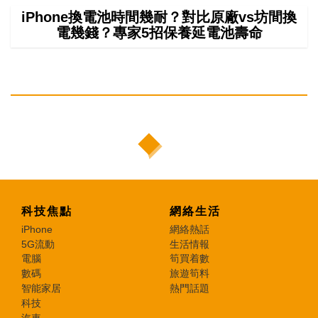
iPhone換電池時間幾耐？對比原廠vs坊間換
電幾錢？專家5招保養延電池壽命
科技焦點
網絡生活
iPhone
網絡熱話
5G流動
生活情報
電腦
筍買着數
數碼
旅遊筍料
智能家居
熱門話題
科技
汽車