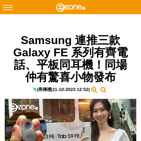
搜尋
Samsung 連推三款
Facebook
Instagram
Galaxy FE 系列有齊電
科技焦點
話、平板同耳機！同場
網絡生活
仲有驚喜小物發布
遊戲動漫
教學評測
|
周傳禮
|
11-10-2023 12:52
|
EduTech
IT Times
生成式AI與雲端應用
Enterprise Digital Transformation