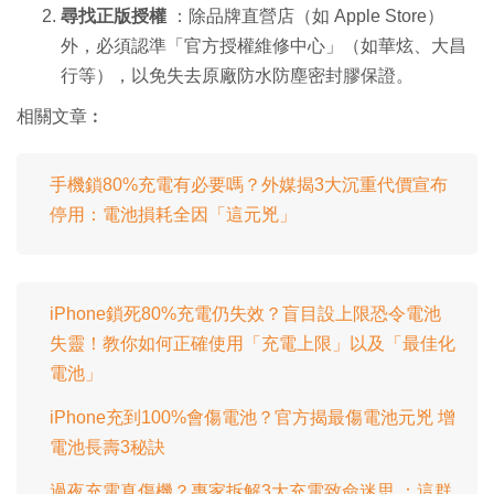
尋找正版授權
：除品牌直營店（如 Apple Store）
外，必須認準「官方授權維修中心」（如華炫、大昌
行等），以免失去原廠防水防塵密封膠保證。
相關文章︰
手機鎖80%充電有必要嗎？外媒揭3大沉重代價宣布
停用：電池損耗全因「這元兇」
iPhone鎖死80%充電仍失效？盲目設上限恐令電池
失靈！教你如何正確使用「充電上限」以及「最佳化
電池」
iPhone充到100%會傷電池？官方揭最傷電池元兇 增
電池長壽3秘訣
過夜充電真傷機？專家拆解3大充電致命迷思 ：這群