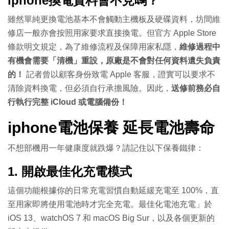
iphone換電
資料會不見嗎？
雖然單純更換電池基本不會觸動主機板及硬碟資料，坊間維
修店一般亦會按照用家要求直接換電。但官方 Apple Store
條款明文規定，為了維修流程及保障用家私隱，
維修過程中
有機會需要「清機」重設，原廠是不會對任何資料遺失負責
的！
記者曾以顧客身份致電 Apple 客服，證實可以要求不
清除資料換電，但必須自行承擔風險。因此，
送修前務必自
行執行完整 iCloud 或電腦備份！
iphone電池保養
延長電池壽命
不想部機用一年健康度就跌爆？請記住以下保養鐵律：
1. 開啟最佳化充電模式
這個功能根據你的日常充電習慣自動延緩充電至 100%，直
至用家即將使用電池時才完全充電。最佳化電池充電」於
iOS 13、watchOS 7 和 macOS Big Sur，以及各個更新的