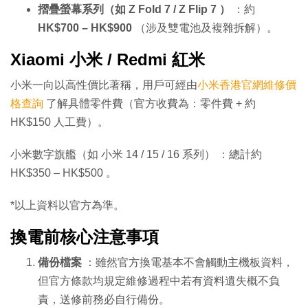
摺疊螢幕系列（如 Z Fold 7
/ Z Flip 7
）
：約
HK$700 – HK$900
（涉及雙電池及複雜拆解）。
Xiaomi 小米 / Redmi 紅米
小米一向以高性價比著稱，用戶可經由
小米香港官網維修價
格查詢
了解具體零件費（官方收費為：零件費 + 約
HK$150 人工費）。
小米數字旗艦（如 小米 14
/ 15 / 16
系列）
：總計約
HK$350 – HK$500
。
*以上資料以官方為準。
換電前核心注意事項
備份檔案
：雖然官方換電基本不會觸動主機板資料，
但官方條款均規定維修過程中若有資料遺失概不負
責，送修前務必自行備份。