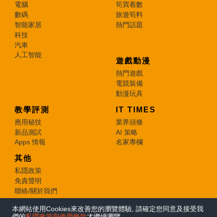
電腦
筍買着數
數碼
旅遊筍料
智能家居
熱門話題
科技
汽車
人工智能
遊戲動漫
熱門遊戲
電競裝備
動漫玩具
教學評測
IT TIMES
應用秘技
業界頭條
新品測試
AI 策略
Apps 情報
名家專欄
其他
私隱政策
免責聲明
聯絡/關於我們
本網站使用Cookies來改善您的瀏覽體驗, 請確定您同意及接受我
© 2026 e-zone. All Rights Reserved.
們的
私隱政策與使用條款
才繼續瀏覽。