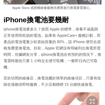
Apple Store 或授權維修服務供應商進行換電毋需擔心。
iPhone換電池要幾耐
iphone換電池要多久？按照 Apple 的標準，保養不涵蓋因
正常使用而耗損的電池。如果有 AppleCare+ 服務計劃，而
產品的電池電量少於原始容量的 80%，該 iPhone 便符合資
格免費更換電池。目前，Apple 官網沒有明確列出換電所需
時間，但據網友分享，iphone換電池在有預約的情況下，換
電需時最快只要 1 小時左右便可取機，一般即日內已可取
機。
至於坊間的維修店，換電池屬於簡單的維修項目，只要有技
師在場都供即時服務，不少店都標榜 15 分鐘快速換電。