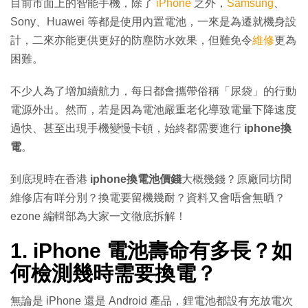
目前市面上的智能手機，除了
iPhone
之外，
Samsung
、
Sony、Huawei 等都是使用內置電池，一來是為遷就機身設
計，二來亦能更供更好的防塵防水效果，但難免令
維修
更為
困難。
不少人為了增加續航力，每日都會攜帶俗稱「尿袋」的行動
電源外出。然而，若是因為電池嚴重老化導致電量下降速度
過快、甚至出現手機變慢卡頓，始終都需要進行
iphone換
電
。
到底現時在香港
iphone換電池價錢
大概幾錢？原廠同坊間
維修店有咩分別？換電要留機幾耐？資料又會唔會無晒？
ezone 編輯部為大家一文徹底拆解！
1. iPhone 電池壽命有多長？如
何檢測幾時需要換電？
無論是 iPhone 還是 Android 產品，鋰電池都設有充放電次