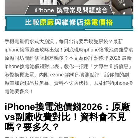
特集
手機電量倒水式大崩潰，每日出街要帶幾隻尿袋？最新
iphone換電池全攻略出爐！到底現時iphone換電池價錢香港
原廠同坊間維修店相差幾多？本文為你詳盡整理 2026 最新
iphone換電池價錢對比表，教你一招用「大專生 8 折優惠」
激慳換原廠電。內附 ezone 編輯部實測點評，話你知的副
廠電加密鎖晶片黑幕、資料不失防伏技，以及解密iphone換
電池要多久！
iPhone換電池價錢2026：原廠
vs副廠收費對比！資料會不見
嗎？要多久？