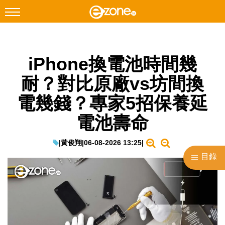
搜尋
iPhone換電池時間幾
Facebook
Instagram
耐？對比原廠vs坊間換
科技焦點
電幾錢？專家5招保養延
網絡生活
電池壽命
遊戲動漫
教學評測
|
黃俊翔
|
06-08-2026 13:25
|
目錄
EduTech
IT Times
生成式AI與雲端應用
Enterprise Digital Transformation