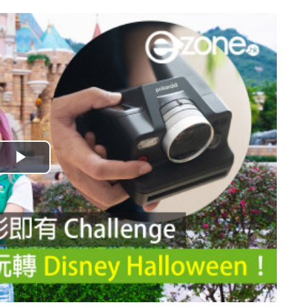
播
放
影
片