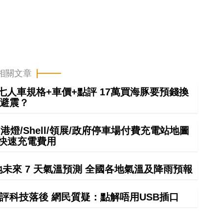
相關文章
6七人車規格+車價+點評 17萬買海豚要預錢換
避震？
港燈/Shell/領展/政府停車場付費充電站地圖
中快速充電費用
未來 7 天氣溫預測 全國各地氣溫及降雨預報
評科技落後 網民質疑：點解唔用USB插口