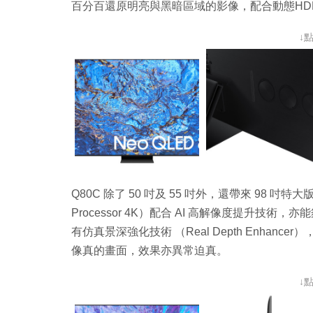
百分百還原明亮與黑暗區域的影像，配合動態HDR
↓
Q80C 除了 50 吋及 55 吋外，還帶來 98 吋
Processor 4K
）配合
AI
高解像度提升技術，亦能
有仿真景深強化技術
（
Real Depth Enhancer
）
像真的畫面，效果亦異常迫真。
↓