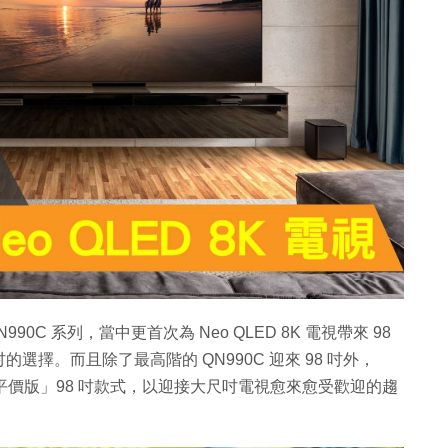
QN990C 系列，當中更首次為 Neo QLED 8K 電視帶來 98
擇。而且除了最高階的 QN990C 迎來 98 吋外，
電視引入「平價版」98 吋款式，以迎接大尺吋電視愈來愈受歡迎的趨