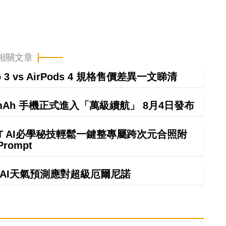
相關文章
ro 3 vs AirPods 4 規格售價差異一文睇清
000mAh 手機正式進入「萬級續航」 8月4日發布
GPT AI必學秘技輕鬆一鍵整專屬跨次元合照附
Prompt
】AI天氣預測應對超級厄爾尼諾