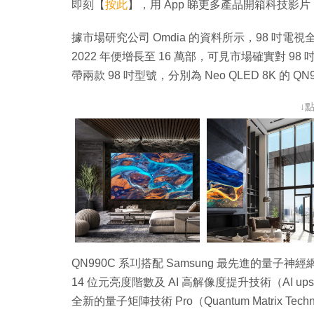
即刻【
按此
】，用 App 睇更多產品開箱科技影片
據市場研究公司 Omdia 的資料所示，98 吋電視全球
2022 年便增長至 16 萬部，可見市場確實對 9
帶兩款 98 吋型號，分別為 Neo QLED 8K 的 QN9
↓
QN990C 系㓚搭配 Samsung 最先進的量子神經網絡處
14 位元亮度階數及 AI 高解像度提升技術（AI 
全新的量子矩陣技術 Pro（Quantum Matrix Te