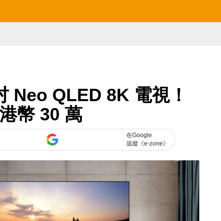
吋 Neo QLED 8K 電視！
港幣 30 萬
在Google
追蹤《e-zone》