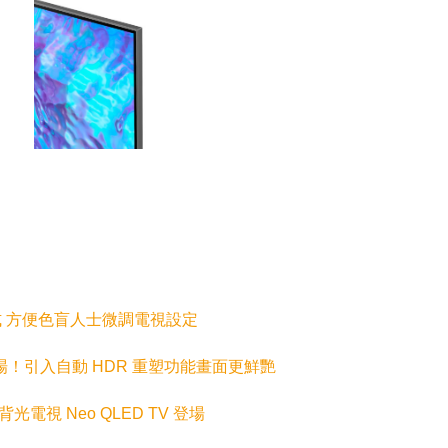
s 模式 方便色盲人士微調電視設定
 電視登場！引入自動 HDR 重塑功能畫面更鮮艷
D 背光電視 Neo QLED TV 登場