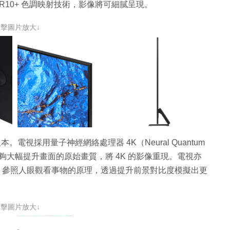
10+ 色調映射技術，影像將可細膩呈現。
點擊圖片放大↓
特大版本。電視採用
量子神經網絡處理器
4K
（
Neural Quantum
夠大幅提升畫面的原始畫質，將
4K
的影像重現。電視亦
，參照人眼觀看事物的原理，透過提升前景對比度模擬出更
點擊圖片放大↓