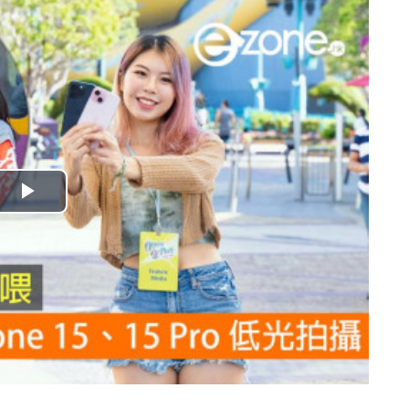
播
放
影
片