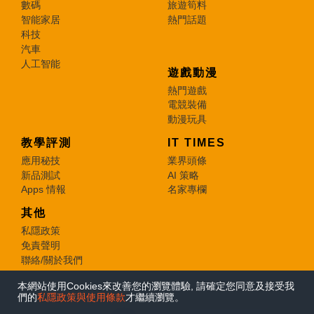
數碼
旅遊筍料
智能家居
熱門話題
科技
汽車
人工智能
遊戲動漫
熱門遊戲
電競裝備
動漫玩具
教學評測
IT TIMES
應用秘技
業界頭條
新品測試
AI 策略
Apps 情報
名家專欄
其他
私隱政策
免責聲明
聯絡/關於我們
本網站使用Cookies來改善您的瀏覽體驗, 請確定您同意及接受我
© 2026 e-zone. All Rights Reserved.
們的
私隱政策與使用條款
才繼續瀏覽。