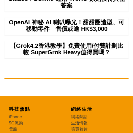
答案
OpenAI 神秘 AI 喇叭曝光！甜甜圈造型、可
移動零件 售價或逾 HK$3,000
【Grok4.2香港教學】免費使用/付費計劃比
較 SuperGrok Heavy值得買嗎？
科技焦點
網絡生活
iPhone
網絡熱話
5G流動
生活情報
電腦
筍買着數