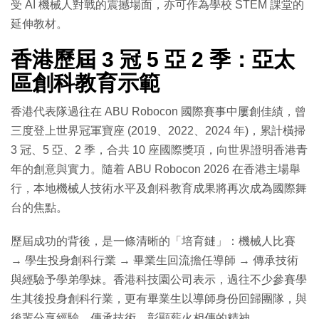
受 AI 機械人對戰的震撼場面，亦可作為學校 STEM 課堂的
延伸教材。
香港歷屆 3 冠 5 亞 2 季：亞太
區創科教育示範
香港代表隊過往在 ABU Robocon 國際賽事中屢創佳績，曾
三度登上世界冠軍寶座 (2019、2022、2024 年)，累計橫掃
3 冠、5 亞、2 季，合共 10 座國際獎項，向世界證明香港青
年的創意與實力。隨着 ABU Robocon 2026 在香港主場舉
行，本地機械人技術水平及創科教育成果將再次成為國際舞
台的焦點。
歷屆成功的背後，是一條清晰的「培育鏈」：機械人比賽
→ 學生投身創科行業 → 畢業生回流擔任導師 → 傳承技術
與經驗予學弟學妹。香港科技園公司表示，過往不少參賽學
生其後投身創科行業，更有畢業生以導師身份回歸團隊，與
後輩分享經驗、傳承技術，彰顯薪火相傳的精神。