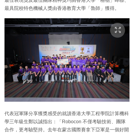
最佳表現獎及最佳團隊精神獎均由香港大學「格物」蟬聯、
最具院校特色機械人獎由香港教育大學「魯師」獲得。
代表冠軍隊分享獲獎感受的就讀香港大學工程學院計算機科
學三年級生鄭以誠指出：「Robocon 不僅考驗技術、團隊
合作，更考驗堅持。去年在蒙古國際賽拿下亞軍是一個好開