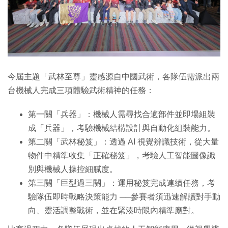
今屆主題「武林至尊」靈感源自中國武術，各隊伍需派出兩
台機械人完成三項體驗武術精神的任務：
第一關「兵器」：機械人需尋找合適部件並即場組裝
成「兵器」，考驗機械結構設計與自動化組裝能力。
第二關「武林秘笈」：透過 AI 視覺辨識技術，從大量
物件中精準收集「正確秘笈」，考驗人工智能圖像識
別與機械人操控細膩度。
第三關「巨型過三關」：運用秘笈完成連續任務，考
驗隊伍即時戰略決策能力 ──參賽者須迅速解讀對手動
向、靈活調整戰術，並在緊湊時限內精準應對。