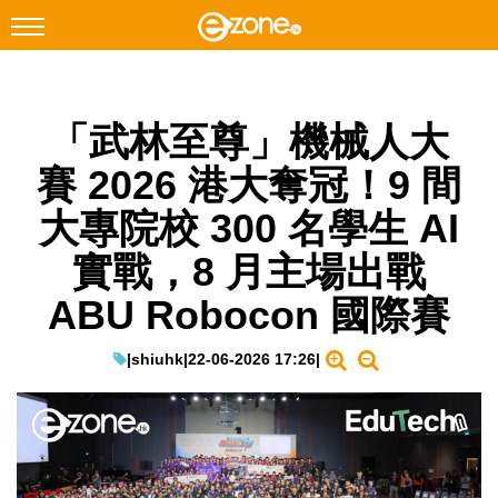
搜尋
「武林至尊」機械人大
Facebook
Instagram
賽 2026 港大奪冠！9 間
科技焦點
大專院校 300 名學生 AI
網絡生活
實戰，8 月主場出戰
遊戲動漫
ABU Robocon 國際賽
教學評測
EduTech
|
shiuhk
|
22-06-2026 17:26
|
IT Times
生成式AI與雲端應用
Enterprise Digital Transformation