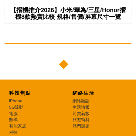
【摺機推介2026】小米/華為/三星/Honor摺
機8款熱賣比較 規格/售價/屏幕尺寸一覽
科技焦點
網絡生活
iPhone
網絡熱話
5G流動
生活情報
電腦
筍買着數
數碼
旅遊筍料
智能家居
熱門話題
科技