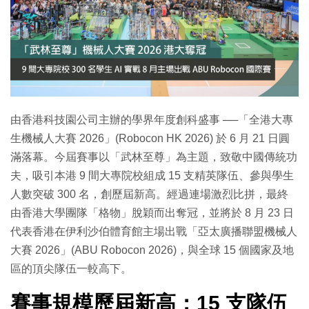
特集
由香港科技園公司主辦的學界年度創科盛事 ──「全港大專
生機械人大賽 2026」(Robocon HK 2026) 於 6 月 21 日圓
滿落幕。今屆賽事以「武林至尊」為主題，致敬中國傳統功
夫，吸引本港 9 間大專院校組成 15 支精英隊伍、參與學生
人數突破 300 名，創歷屆新高。經過連場激烈比拼，最終
由香港大學團隊「格物」脫穎而出奪冠，並將於 8 月 23 日
代表香港在伊利沙伯體育館主場出戰「亞太廣播聯盟機械人
大賽 2026」(ABU Robocon 2026)，與全球 15 個國家及地
區的頂尖隊伍一較高下。
賽事規模歷屆新高：15 支隊伍