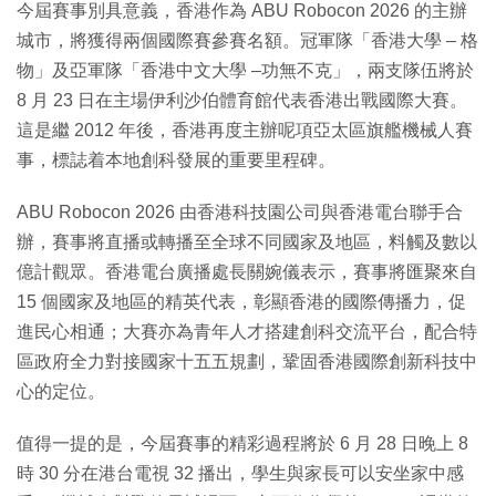
今屆賽事別具意義，香港作為 ABU Robocon 2026 的主辦
城市，將獲得兩個國際賽參賽名額。冠軍隊「香港大學 – 格
物」及亞軍隊「香港中文大學 –功無不克」，兩支隊伍將於
8 月 23 日在主場伊利沙伯體育館代表香港出戰國際大賽。
這是繼 2012 年後，香港再度主辦呢項亞太區旗艦機械人賽
事，標誌着本地創科發展的重要里程碑。
ABU Robocon 2026 由香港科技園公司與香港電台聯手合
辦，賽事將直播或轉播至全球不同國家及地區，料觸及數以
億計觀眾。香港電台廣播處長關婉儀表示，賽事將匯聚來自
15 個國家及地區的精英代表，彰顯香港的國際傳播力，促
進民心相通；大賽亦為青年人才搭建創科交流平台，配合特
區政府全力對接國家十五五規劃，鞏固香港國際創新科技中
心的定位。
值得一提的是，今屆賽事的精彩過程將於 6 月 28 日晚上 8
時 30 分在港台電視 32 播出，學生與家長可以安坐家中感