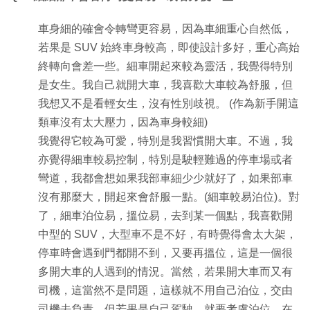
車身細的確會令轉彎更容易，因為車細重心自然低，
若果是 SUV 始終車身較高，即使設計多好，重心高始
終轉向會差一些。細車開起來較為靈活，我覺得特別
是女生。我自己就開大車，我喜歡大車較為舒服，但
我想又不是看輕女生，沒有性別歧視。 (作為新手開這
類車沒有太大壓力，因為車身較細)
我覺得它較為可愛，特別是我習慣開大車。不過，我
亦覺得細車較易控制，特別是駛輕難過的停車場或者
彎道，我都會想如果我部車細少少就好了，如果部車
沒有那麼大，開起來會舒服一點。(細車較易泊位)。對
了，細車泊位易，搵位易，去到某一個點，我喜歡開
中型的 SUV，大型車不是不好，有時覺得會太大架，
停車時會遇到門都開不到，又要再搵位，這是一個很
多開大車的人遇到的情況。當然，若果開大車而又有
司機，這當然不是問題，這樣就不用自己泊位，交由
司機去負責，但若果是自己駕駛，就要考慮泊位，在