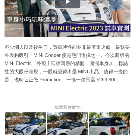
播
放
影
片
不少潮人以及後生仔，買車時性能並非最著重之處，最緊要
外表夠吸引，MINI Cooper 便是熱門選擇之一。今次新版的
MINI Electric，外觀上延續同系的精髓，圓潤車身加上標誌
性的大眼仔頭燈，一眼就認得出是 MINI 出品。值得一提的
是，現時它正做 Promotion，一換一價只需 $269,800。
↓點擊圖片放大↓