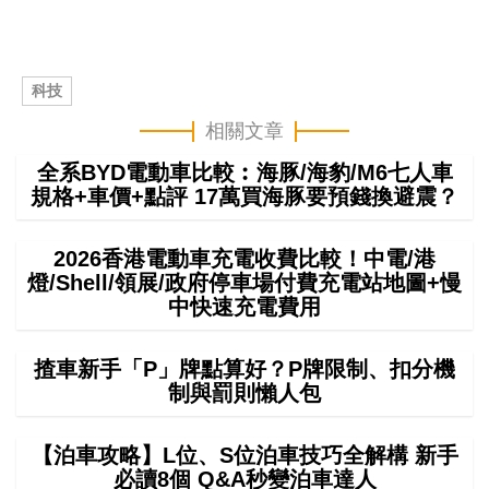
科技
相關文章
全系BYD電動車比較︰海豚/海豹/M6七人車
規格+車價+點評 17萬買海豚要預錢換避震？
2026香港電動車充電收費比較！中電/港
燈/Shell/領展/政府停車場付費充電站地圖+慢
中快速充電費用
揸車新手「P」牌點算好？P牌限制、扣分機
制與罰則懶人包
【泊車攻略】L位、S位泊車技巧全解構 新手
必讀8個 Q&A秒變泊車達人