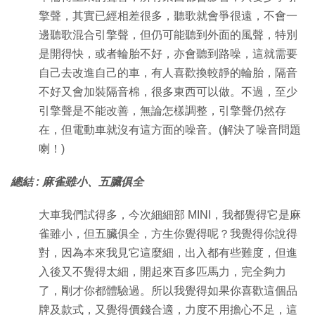
擎聲，其實已經相差很多，聽歌就會爭很遠，不會一
邊聽歌混合引擎聲，但仍可能聽到外面的風聲，特別
是開得快，或者輪胎不好，亦會聽到路噪，這就需要
自己去改進自己的車，有人喜歡換較靜的輪胎，隔音
不好又會加裝隔音棉，很多東西可以做。不過，至少
引擎聲是不能改善，無論怎樣調整，引擎聲仍然存
在，但電動車就沒有這方面的噪音。(解決了噪音問題
喇！)
總結 : 麻雀雖小、五臟俱全
大車我們試得多，今次細細部 MINI，我都覺得它是麻
雀雖小，但五臟俱全，方生你覺得呢？我覺得你說得
對，因為本來我見它這麼細，出入都有些難度，但進
入後又不覺得太細，開起來百多匹馬力，完全夠力
了，剛才你都體驗過。所以我覺得如果你喜歡這個品
牌及款式，又覺得價錢合適，力度不用擔心不足，這