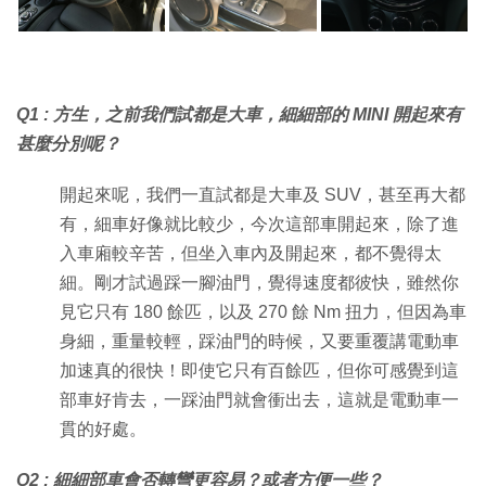
Q1 : 方生，之前我們試都是大車，細細部的 MINI 開起來有
甚麼分別呢？
開起來呢，我們一直試都是大車及 SUV，甚至再大都
有，細車好像就比較少，今次這部車開起來，除了進
入車廂較辛苦，但坐入車內及開起來，都不覺得太
細。剛才試過踩一腳油門，覺得速度都彼快，雖然你
見它只有 180 餘匹，以及 270 餘 Nm 扭力，但因為車
身細，重量較輕，踩油門的時候，又要重覆講電動車
加速真的很快！即使它只有百餘匹，但你可感覺到這
部車好肯去，一踩油門就會衝出去，這就是電動車一
貫的好處。
Q2 : 細細部車會否轉彎更容易？或者方便一些？