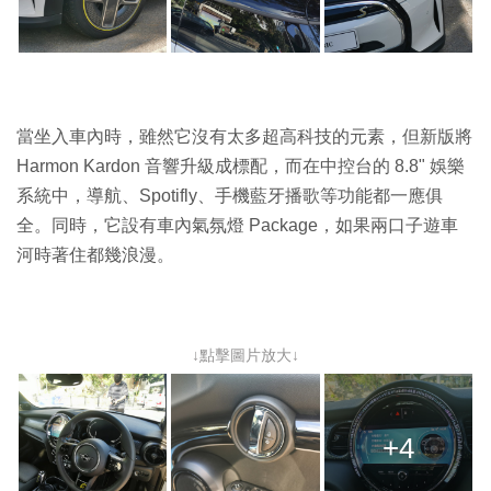
當坐入車內時，雖然它沒有太多超高科技的元素，但新版將
Harmon Kardon 音響升級成標配，而在中控台的 8.8" 娛樂
系統中，導航、Spotifly、手機藍牙播歌等功能都一應俱
全。同時，它設有車內氣氛燈 Package，如果兩口子遊車
河時著住都幾浪漫。
↓點擊圖片放大↓
+4