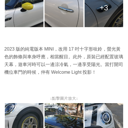
+3
2023 版的純電版本 MINI，改用 17 吋十字形呔鈴，螢光黃
色的飾條與車身呼應，相當醒目。此外，原裝已經配置玻璃
天幕，遊車河時可以一邊涼冷氣，一邊享受陽光。當打開司
機位車門的時候，仲有 Welcome Light 投影！
↓點擊圖片放大↓