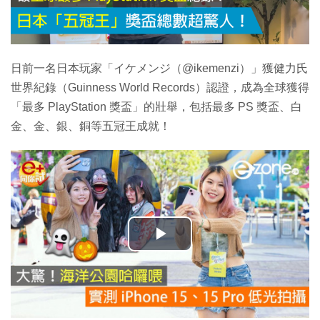
日前一名日本玩家「イケメンジ（@ikemenzi）」獲健力氏
世界紀錄（Guinness World Records）認證，成為全球獲得
「最多 PlayStation 獎盃」的壯舉，包括最多 PS 獎盃、白
金、金、銀、銅等五冠王成就！
播
放
影