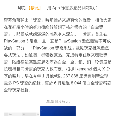
片
即刻
【按此】
，用 App 睇更多產品開箱影片
螢幕角落彈出「獎盃」時那聽起來超爽快的聲音，相信大家
在花好幾小時的努力後終於解鎖了格外稀有的「白金獎
盃」，那份成就感滿滿的感覺令人深刻。「獎盃」首先在
PlayStation 3 引進，且一直是P layStation 遊戲體驗不可或
缺的一部分。「PlayStation 獎盃系統」鼓勵玩家挑戰遊戲
各式玩法，如通關、尋獲收藏品、完成特定任務來獲取獎
盃，階級從最高難度起依序為白金、金、銀、銅，珍貴度是
按獲得相同獎盃的玩家人數而定。根據 ikemenzi 個人 X 分
享的照片，早在今年 1 月他就以 237,838 座獎盃刷新全球
最多 PS 獎盃的紀錄，更於 6 月透過 8,044 個白金獎盃稱霸
全球玩家社群。
↓點擊圖片放大↓